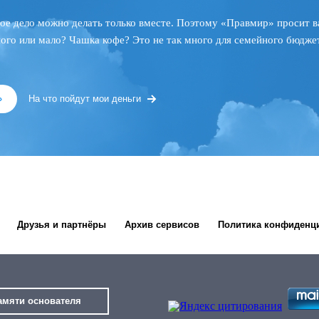
ое дело можно делать только вместе. Поэтому «Правмир» просит в
ного или мало? Чашка кофе? Это не так много для семейного бюджет
»
На что пойдут мои деньги
Друзья и партнёры
Архив сервисов
Политика конфиденц
амяти основателя