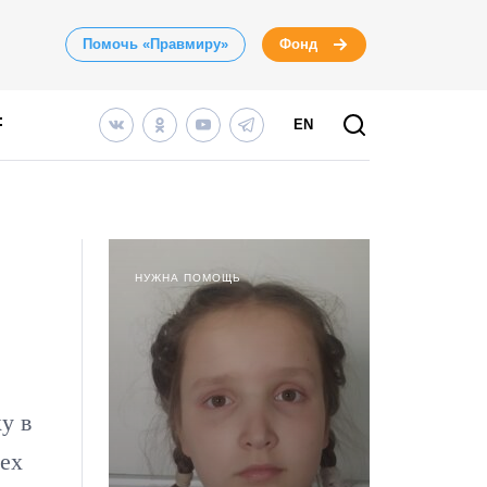
Помочь «Правмиру»
Фонд
EN
НУЖНА ПОМОЩЬ
у в
ех