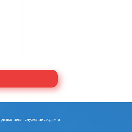
призванием - служение людям и