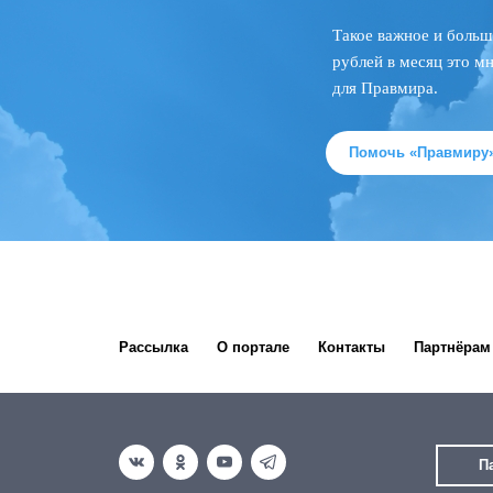
Такое важное и больш
рублей в месяц это м
для Правмира.
Помочь «Правмиру
Рассылка
О портале
Контакты
Партнёрам
П