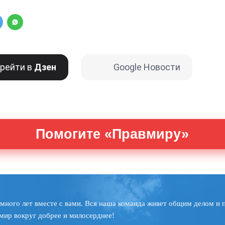
рейти в
Дзен
Google Новости
Помогите «Правмиру»
много лет вместе с вами. Вся наша команда живет общим делом и 
мир вокруг добрее и милосерднее!