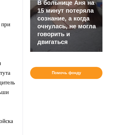
В больнице Аня на
15 минут потеряла
сознание, а когда
 при
очнулась, не могла
говорить и
двигаться
и
тута
Помочь фонду
дитель
льши
ойска