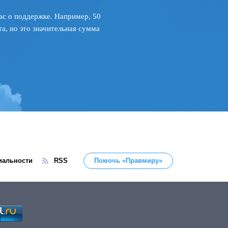
ас о поддержке. Например, 50
а, но это значительная сумма
иальности
RSS
Помочь «Правмиру»