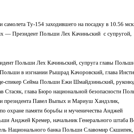
и самолета Ту-154 заходившего на посадку в 10.56 мск
их — Президент Польши Лех Качиньский с супругой,
зидент Польши Лех Качиньский, супруга главы Польш
 Польши в изгнании Рышрад Качоровский, глава Инсти
це-спикер Сейма Польши Ежи Шмайдзиньский, руково
в Стасяк, глава Бюро национальной безопасности По
ии президента Павел Выпых и Мариуш Хандзлик,
 по охране памяти борьбы и мученичества Анджей
ьши Анджей Кремер, начальник Генерального штаба В
тель Национального банка Польши Славомир Скшипек,