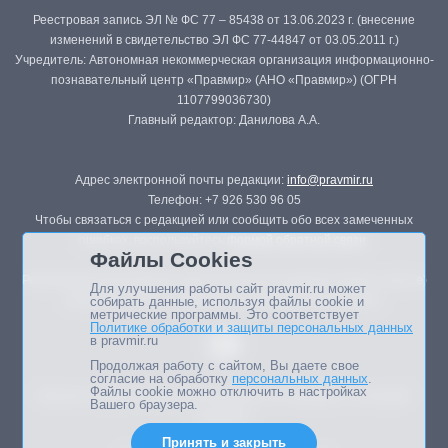
Реестровая запись ЭЛ № ФС 77 – 85438 от 13.06.2023 г. (внесение
изменений в свидетельство ЭЛ ФС 77-44847 от 03.05.2011 г.)
Учредитель: Автономная некоммерческая организация информационно-
познавательный центр «Правмир» (АНО «Правмир») (ОГРН
1107799036730)
Главный редактор: Данилова А.А.
Адрес электронной почты редакции:
info@pravmir.ru
Телефон: +7 926 530 96 05
Чтобы связаться с редакцией или сообщить обо всех замеченных
ошибках, воспользуйтесь
формой обратной связи
.
Файлы Cookies
Републикация материалов сайта в печатных изданиях (книгах, прессе)
Для улучшения работы сайт pravmir.ru может
возможна только с письменного разрешения редакции.
собирать данные, используя файлы cookie и
метрические программы. Это соответствует
Политике обработки и защиты персональных данных
в pravmir.ru
Продолжая работу с сайтом, Вы даете свое
согласие на обработку
персональных данных
.
Файлы cookie можно отключить в настройках
Мнение авторов статей портала может не совпадать с позицией
Вашего браузера.
редакции.
Принять и закрыть