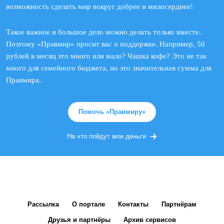
возможность сделать мир вокруг добрее и милосерднее!
Такое важное и большое дело можно делать только вместе.
Поэтому «Правмир» просит вас о поддержке. Например, 50
рублей в месяц это много или мало? Чашка кофе? Это не так
много для семейного бюджета, но это значительная сумма для
Правмира.
Помочь «Правмиру»
На что пойдут мои деньги
Рассылка
О портале
Контакты
Партнёрам
Друзья и партнёры
Архив сервисов