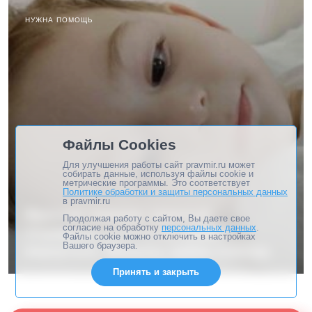
НУЖНА ПОМОЩЬ
Файлы Cookies
Для улучшения работы сайт pravmir.ru может
собирать данные, используя файлы cookie и
метрические программы. Это соответствует
Политике обработки и защиты персональных данных
в pravmir.ru
Ярослав перенес тяжелый
Продолжая работу с сайтом, Вы даете свое
согласие на обработку
персональных данных
.
энцефалит, и болезнь может
Файлы cookie можно отключить в настройках
Вашего браузера.
вернуться. Малышу нужна помощь
Принять и закрыть