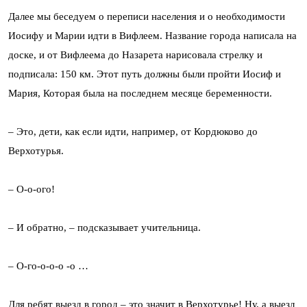
Далее мы беседуем о переписи населения и о необходимости
Иосифу и Марии идти в Вифлеем. Название города написала на
доске, и от Вифлеема до Назарета нарисовала стрелку и
подписала: 150 км. Этот путь должны были пройти Иосиф и
Мария, Которая была на последнем месяце беременности.
– Это, дети, как если идти, например, от Кордюково до
Верхотурья.
– О-о-ого!
– И обратно, – подсказывает учительница.
– О-го-о-о-о -о …
Для ребят выезд в город – это значит в Верхотурье! Ну, а выезд