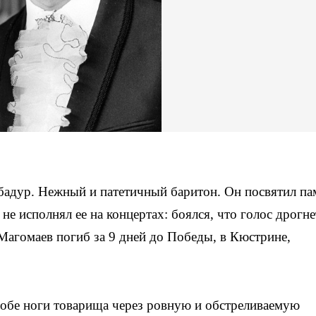
адур. Нежный и патетичный баритон. Он посвятил па
е исполнял ее на концертах: боялся, что голос дрогне
гомаев погиб за 9 дней до Победы, в Кюстрине,
 обе ноги товарища через ровную и обстреливаемую