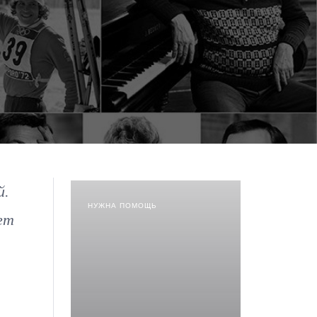
й.
НУЖНА ПОМОЩЬ
ет