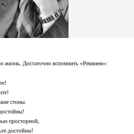
сю жизнь. Достаточно вспомнить «Реквием»:
те!
ите!
ькие стоны.
достойны!
нью просторной,
ьте достойны!