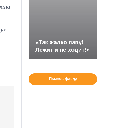
рана
вух
«Так жалко папу!
Лежит и не ходит!»
Помочь фонду