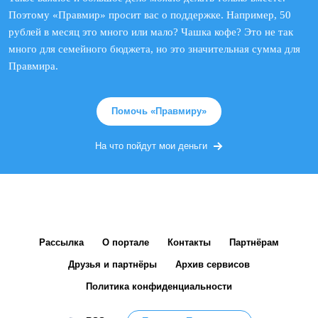
Поэтому «Правмир» просит вас о поддержке. Например, 50
рублей в месяц это много или мало? Чашка кофе? Это не так
много для семейного бюджета, но это значительная сумма для
Правмира.
Помочь «Правмиру»
На что пойдут мои деньги
Рассылка
О портале
Контакты
Партнёрам
Друзья и партнёры
Архив сервисов
Политика конфиденциальности