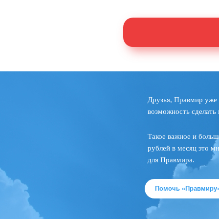
Друзья, Правмир уже 
возможность сделать 
Такое важное и больш
рублей в месяц это м
для Правмира.
Помочь «Правмиру