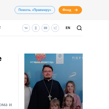
Помочь «Правмиру»
Фонд
EN
е
НУЖНА ПОМОЩЬ
ома и