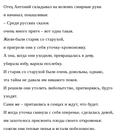
Отец Антоний складывал на коленях смирные руки
и начинал, покашливая:
– Среди русских сказок
очень много притч – вот одна такая.
Жили-были старик со старухой,
и пригрели они у себя уточку-хромоножку.
А она, когда они уходили, превращалась в деву,
убирала избу, варила похлебку.
И старик со старухой были очень довольны, однако,
эта тайна не давала им никакого покоя.
И решили они утолить любопытство, притворяясь, будто
уходят.
Сами же – притаились в сенцах и ждут, что будет.
И когда уточка скинула с себя оперенье, сделалась девой,
им захотелось присвоить плоды своего откровенья:
сожгли они теплые перья и встали победоносно.