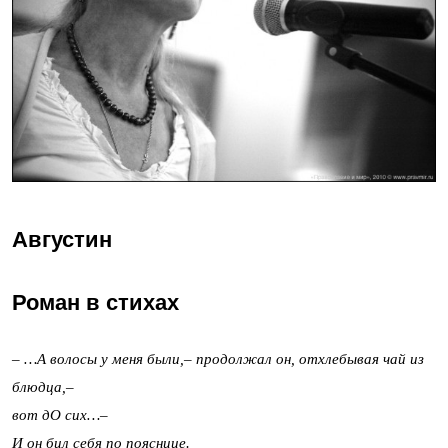
Августин
Роман в стихах
– …А волосы у меня были,– продолжал он, отхлебывая чай из
блюдца,–
вот дО сих…–
И он бил себя по пояснице.