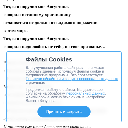
Тот, кто поручил мне Августина,
говорил: истинному христианину
отчаиваться не должно от видимого поражения
в этом мире.
Тот, кто поручил мне Августина,
говорил: надо любить не себя, но свое призванье…
Файлы Cookies
Решено было отправить Августина
Для улучшения работы сайт pravmir.ru может
к Грузинскому Каталикосу.
собирать данные, используя файлы cookie и
метрические программы. Это соответствует
– В конце концов, Кавказские горы – его владенья.
Политике обработки и защиты персональных данных
в pravmir.ru
Может он,– ободряли мы
Продолжая работу с сайтом, Вы даете свое
согласие на обработку
персональных данных
.
испугавшегося вдруг Августина,–
Файлы cookie можно отключить в настройках
Вашего браузера.
согласится за тебя поручиться.
– И прожил раскаявшийся вертолетчик у отца Авеля
Принять и закрыть
целый месяц в непрестанном плаче.
И простил ему отец Авель все его согрешенья