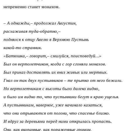
непременно станет монахом.
– А однажды,– продолжал Августин,
расхаживая туда-обратно,–
поднялся к отцу Авелю в Верхнюю Пустынь
какой-то странник.
«Батюшка,– говорит,– смилуйся, поисповедуй…»
Был он вертолетчиком, когда с гор сгоняли монахов.
Был приказ доставлять их вниз живых или мертвых.
Гнал он так двух пустынников – те прытко от него бежали.
Но вертолетчикам с высоты было далеко видно,
и было им видно то, что пустынники бегут к краю ущелья.
А пустынникам, наверное, уже начинало казаться,
что они отрываются от погони, что спасенье близко.
И вдруг за деревьями перед ними открылась пропасть.
Они, как вкопанные, как пораженные громом,