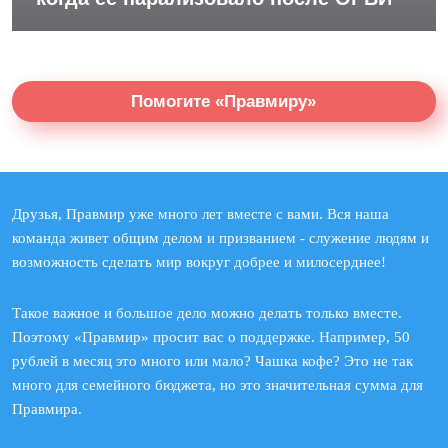
Помогите «Правмиру»
Друзья, Правмир уже много лет вместе с вами. Вся наша
команда живет общим делом и призванием - служение людям и
возможность сделать мир вокруг добрее и милосерднее!
Такое важное и большое дело можно делать только вместе.
Поэтому «Правмир» просит вас о поддержке. Например, 50
рублей в месяц это много или мало? Чашка кофе? Это не так
много для семейного бюджета, но это значительная сумма для
Правмира.