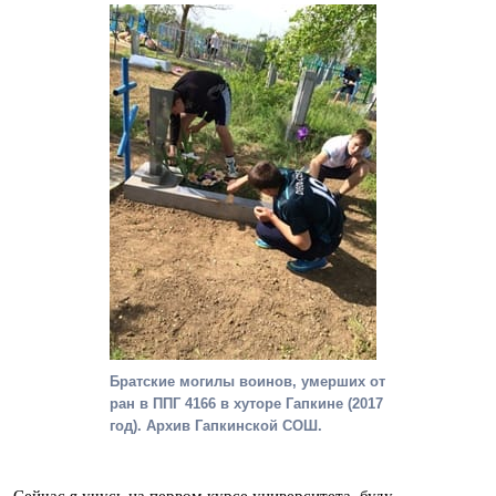
Братские могилы воинов, умерших от
ран в ППГ 4166 в хуторе Гапкине (2017
год). Архив Гапкинской СОШ.
Сейчас я учусь на первом курсе университета, буду