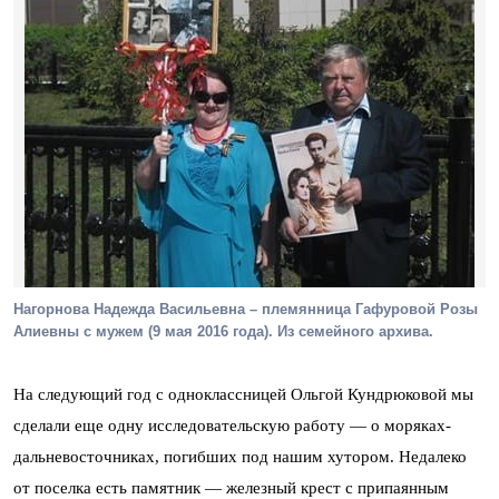
Нагорнова Надежда Васильевна – племянница Гафуровой Розы
Алиевны с мужем (9 мая 2016 года). Из семейного архива.
На следующий год с одноклассницей Ольгой Кундрюковой мы
сделали еще одну исследовательскую работу — о моряках-
дальневосточниках, погибших под нашим хутором. Недалеко
от поселка есть памятник — железный крест с припаянным