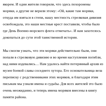
якорем. И одни жители говорили, что здесь похоронены
моряки, а другие не верили этому: «Ой, какие там моряки,
откуда им взяться в степи, нашу местность стрелковая дивизия
освобождала, это наши местные крест поставили, чтобы было
где День Военно-морского флота отмечать». И нам захотелось
докопаться до сути этой таинственной истории.
Мы смогли узнать, что эти моряки действительно были, они
попали в стрелковую дивизию и во время наступления погибли,
над ними издевались… Нам удалось найти потерянный архив из
музея боевой славы соседнего хутора. Его основательница вела
переписку с родственниками этих моряков, и благодаря этим
письмам мы узнали имена и судьбы. Для всех жителей это было
очень неожиданно, и теперь имена моряков внесены в книгу
памяти района.