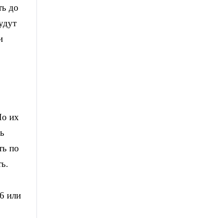
ть до
удут
и
Но их
ть
ть по
ть.
6 или