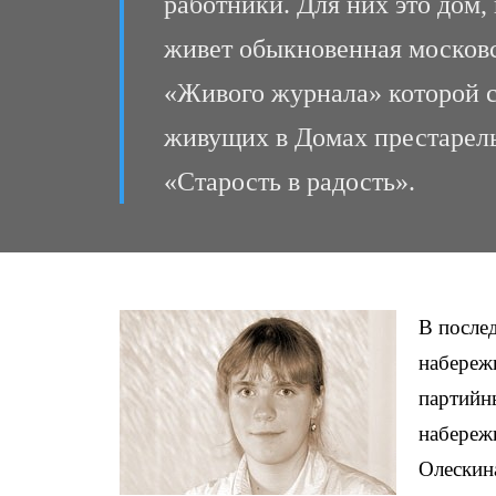
работники. Для них это дом
живет обыкновенная московс
«Живого журнала» которой с
живущих в Домах престарелы
«Старость в радость».
В после
набережн
партийн
набереж
Олескина