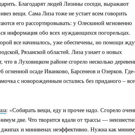
дарить. Благодарят людей Лизины соседи, выражают
ривез вещи. Сама Лиза тоже не устает всем говорить
стаются его рассортировывать: у Олескиной мгновенно
ться информация обо всех нуждающихся погорельцах.
орой все начиналось, уже обеспечены, но помощи жду
дской, Рязанской областей. Лиза узнает о новых
т, что в Луховицком районе сгорело несколько деревень
б огненной осаде Иванково, Барсенеов и Озерков. Где
мочка с новорожденным остались без приданого – все
ша
: «
Собирать вещи, еду и прочее надо. Сгорело очен
нимум две. Что творится вдали от трассы — неизвестн
 джипах и минивенах неэффективно. Нужна как мини