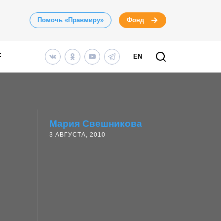
Помочь «Правмиру»
Фонд
EN
Мария Свешникова
3 АВГУСТА, 2010