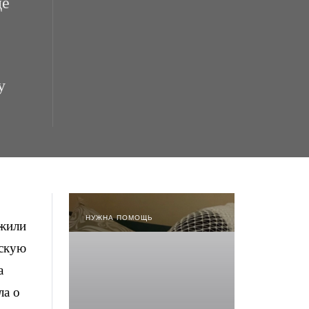
де
у
НУЖНА ПОМОЩЬ
 жили
нскую
а
ла о