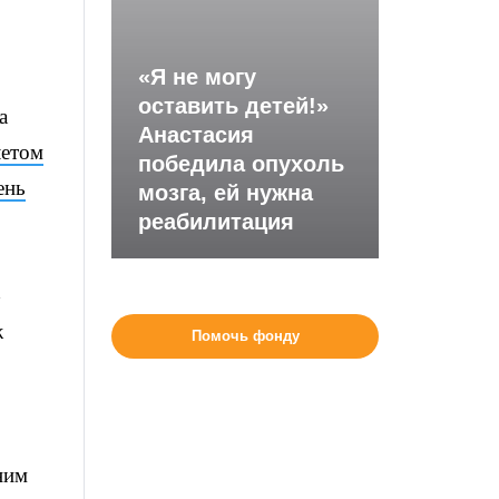
«Я не могу
оставить детей!»
а
Анастасия
летом
победила опухоль
ень
мозга, ей нужна
реабилитация
ж
Помочь фонду
ним