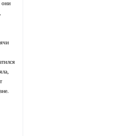
 они
,
сячи
атился
яла,
т
вне.