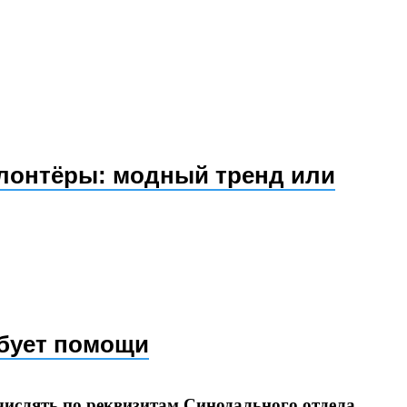
лонтёры: модный тренд или
ебует помощи
числять
по реквизитам Синодального отдела