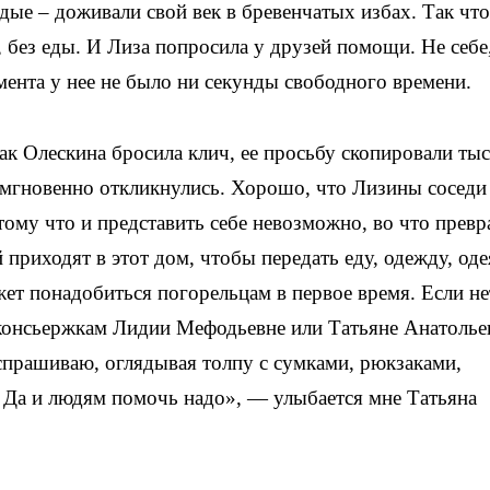
дые – доживали свой век в бревенчатых избах. Так что
, без еды. И Лиза попросила у друзей помощи. Не себе
омента у нее не было ни секунды свободного времени.
ак Олескина бросила клич, ее просьбу скопировали ты
и мгновенно откликнулись. Хорошо, что Лизины соседи
ому что и представить себе невозможно, во что превр
 приходят в этот дом, чтобы передать еду, одежду, оде
жет понадобиться погорельцам в первое время. Если не
консьержкам Лидии Мефодьевне или Татьяне Анатолье
 спрашиваю, оглядывая толпу с сумками, рюкзаками,
 Да и людям помочь надо», — улыбается мне Татьяна