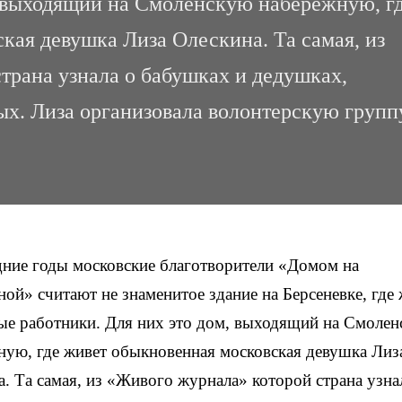
, выходящий на Смоленскую набережную, г
кая девушка Лиза Олескина. Та самая, из
трана узнала о бабушках и дедушках,
х. Лиза организовала волонтерскую групп
дние годы московские благотворители «Домом на
ой» считают не знаменитое здание на Берсеневке, где
ые работники. Для них это дом, выходящий на Смоле
ную, где живет обыкновенная московская девушка Лиз
. Та самая, из «Живого журнала» которой страна узна