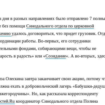
ва дня в разных направлениях было отправлено 7 полн
не без помощи
Cинодального отдела по церковной
жению
удалось договориться, что придет грузовик. Отд
оординации работы. Во-первых, его сотрудники
ительными фондами, собирающими вещи, чтобы не
арость в радость» или «
Созидание
«. А во-вторых, зде
за Олескина завтра заканчивает свою акцию, потому ч
лжна ехать в добровольческий лагерь «Бабушки-деду
жегородчины». Но, как рассказала корреспонденту
стей.Ru
координатор Синодального отдела Полина