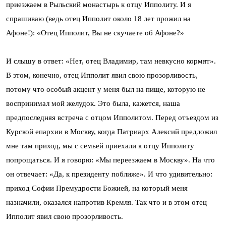
приезжаем в Рыльский монастырь к отцу Ипполиту. И я
спрашиваю (ведь отец Ипполит около 18 лет прожил на
Афоне!): «Отец Ипполит, Вы не скучаете об Афоне?»
И слышу в ответ: «Нет, отец Владимир, там невкусно кормят».
В этом, конечно, отец Ипполит явил свою прозорливость,
потому что особый акцент у меня был на пище, которую не
воспринимал мой желудок. Это была, кажется, наша
предпоследняя встреча с отцом Ипполитом. Перед отъездом из
Курской епархии в Москву, когда Патриарх Алексий предложил
мне там приход, мы с семьей приехали к отцу Ипполиту
попрощаться. И я говорю: «Мы переезжаем в Москву». На что
он отвечает: «Да, к президенту поближе». И что удивительно:
приход Софии Премудрости Божией, на который меня
назначили, оказался напротив Кремля. Так что и в этом отец
Ипполит явил свою прозорливость.