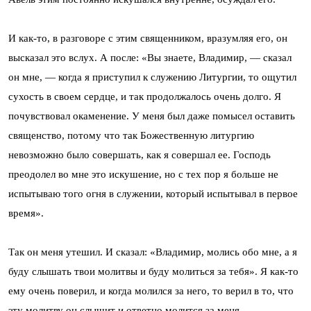
И как-то, в разговоре с этим священником, вразумляя его, он
высказал это вслух. А после: «Вы знаете, Владимир, — сказал
он мне, — когда я приступил к служению Литургии, то ощутил
сухость в своем сердце, и так продолжалось очень долго. Я
почувствовал окаменение. У меня был даже помысел оставить
священство, потому что так Божественную литургию
невозможно было совершать, как я совершал ее. Господь
преодолел во мне это искушение, но с тех пор я больше не
испытываю того огня в служении, который испытывал в первое
время».
Так он меня утешил. И сказал: «Владимир, молись обо мне, а я
буду слышать твои молитвы и буду молиться за тебя». Я как-то
ему очень поверил, и когда молился за него, то верил в то, что
эту молитву он слышит и ответно молится за меня.