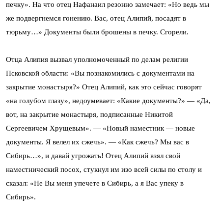
печку». На что отец Нафанаил резонно замечает: «Но ведь мы
же подвергнемся гонению. Вас, отец Алипий, посадят в
тюрьму…» Документы были брошены в печку. Сгорели.
Отца Алипия вызвал уполномоченный по делам религии
Псковской области: «Вы познакомились с документами на
закрытие монастыря?» Отец Алипий, как это сейчас говорят
«на голубом глазу», недоумевает: «Какие документы?» — «Да,
вот, на закрытие монастыря, подписанные Никитой
Сергеевичем Хрущевым». — «Новый наместник — новые
документы. Я велел их сжечь». — «Как сжечь? Мы вас в
Сибирь…», и давай угрожать! Отец Алипий взял свой
наместнический посох, стукнул им изо всей силы по столу и
сказал: «Не Вы меня упечете в Сибирь, а я Вас упеку в
Сибирь».