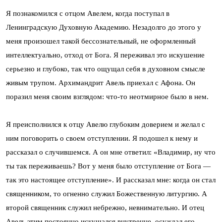
Я познакомился с отцом Авелем, когда поступал в
Ленинградскую Духовную Академию. Незадолго до этого у
меня произошел такой бессознательный, не оформленный
интеллектуально, отход от Бога. Я переживал это искушение
серьезно и глубоко, так что ощущал себя в духовном смысле
живым трупом. Архимандрит Авель приехал с Афона. Он
поразил меня своим взглядом: что-то неотмирное было в нем.
Я преисполнился к отцу Авелю глубоким доверием и желал с
ним поговорить о своем отступлении. Я подошел к нему и
рассказал о случившемся. А он мне ответил: «Владимир, ну что
ты так переживаешь? Вот у меня было отступление от Бога —
так это настоящее отступление». И рассказал мне: когда он стал
священником, то огненно служил Божественную литургию. А
второй священник служил небрежно, невнимательно. И отец
Авель этим постоянно искушался внутренне, осуждал его.