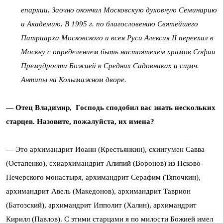
епархии. Заочно окончил Московскую духовную Семинарию
и Академию. В 1995 г. по благословению Святейшего
Патриарха Московского и всея Руси Алексия II переехал в
Москву с определением быть настоятелем храмов Софии
Премудрости Божией в Средних Садовниках и сщмч.
Антипы на Колымажном дворе.
— Отец Владимир, Господь сподобил вас знать нескольких
старцев. Назовите, пожалуйста, их имена?
— Это архимандрит Иоанн (Крестьянкин), схиигумен Савва
(Остапенко), схиархимандрит Алипий (Воронов) из Псково-
Печерского монастыря, архимандрит Серафим (Тяпочкин),
архимандрит Авель (Македонов), архимандрит Таврион
(Батозский), архимандрит Ипполит (Халин), архимандрит
Кирилл (Павлов). С этими старцами я по милости Божией имел