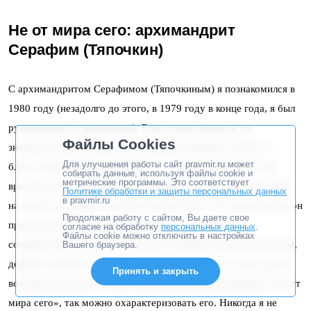
Не от мира сего: архимандрит
Серафим (Тяпочкин)
С архимандритом Серафимом (Тяпочкиным) я познакомился в
1980 году (незадолго до этого, в 1979 году в конце года, я был
рукоположен в священника). Благословил меня на это
Файлы Cookies
знакомство архимандрит Иоанн (Крестьянкин). Также он
Для улучшения работы сайт pravmir.ru может
благословил мне исповедоваться у отца Серафима. К тому
собирать данные, используя файлы cookie и
метрические программы. Это соответствует
времени отец Серафим был духовником епархии. И, конечно,
Политике обработки и защиты персональных данных
в pravmir.ru
на меня он произвел огромное впечатление. Это впечатление он
Продолжая работу с сайтом, Вы даете свое
производил на всех людей, которые так или иначе
согласие на обработку
персональных данных
.
Файлы cookie можно отключить в настройках
соприкасались с ним. От него веяло удивительной, благостной,
Вашего браузера.
доброй тишиной. Он был достаточно молчалив, всегда молча
Принять и закрыть
возглавлял трапезу на свои именины или день рождения. «Не от
мира сего», так можно охарактеризовать его. Никогда я не