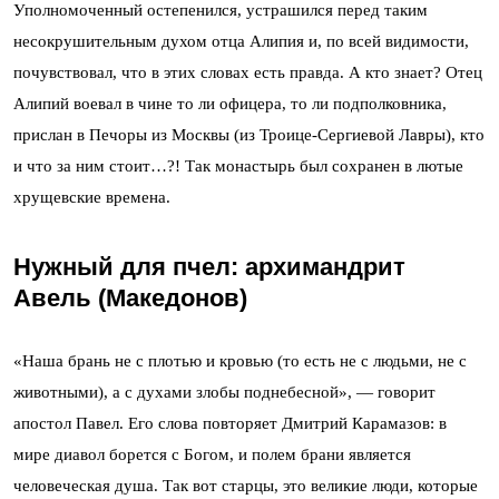
Уполномоченный остепенился, устрашился перед таким
несокрушительным духом отца Алипия и, по всей видимости,
почувствовал, что в этих словах есть правда. А кто знает? Отец
Алипий воевал в чине то ли офицера, то ли подполковника,
прислан в Печоры из Москвы (из Троице-Сергиевой Лавры), кто
и что за ним стоит…?! Так монастырь был сохранен в лютые
хрущевские времена.
Нужный для пчел: архимандрит
Авель (Македонов)
«Наша брань не с плотью и кровью (то есть не с людьми, не с
животными), а с духами злобы поднебесной», — говорит
апостол Павел. Его слова повторяет Дмитрий Карамазов: в
мире диавол борется с Богом, и полем брани является
человеческая душа. Так вот старцы, это великие люди, которые