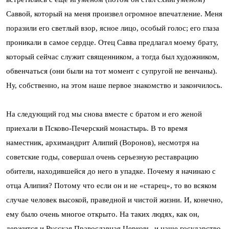
Саввой, который на меня произвел огромное впечатление. Меня
поразили его светлый взор, ясное лицо, особый голос; его глаза
проникали в самое сердце. Отец Савва предлагал моему брату,
который сейчас служит священником, а тогда был художником,
обвенчаться (они были на тот момент с супругой не венчаны).
Ну, собственно, на этом наше первое знакомство и закончилось.
На следующий год мы снова вместе с братом и его женой
приехали в Псково-Печерский монастырь. В то время
наместник, архимандрит Алипий (Воронов), несмотря на
советские годы, совершал очень серьезную реставрацию
обители, находившейся до него в упадке. Почему я начинаю с
отца Алипия? Потому что если он и не «старец», то во всяком
случае человек высокой, праведной и чистой жизни. И, конечно,
ему было очень многое открыто. На таких людях, как он,
держится и Русская Православная Церковь, и наше государство.