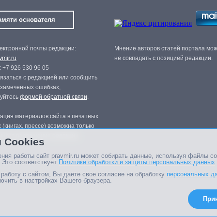
амяти основателя
ектронной почты редакции:
Мнение авторов статей портала мо
mir.ru
не совпадать с позицией редакции.
 +7 926 530 96 05
язаться с редакцией или сообщить
 замеченных ошибках,
зуйтесь
формой обратной связи
.
ация материалов сайта в печатных
 (книгах, прессе) возможна только
нного разрешения редакции.
 Cookies
ния работы сайт pravmir.ru может собирать данные, используя файлы co
 Это соответствует
Политике обработки и защиты персональных данных
работу с сайтом, Вы даете свое согласие на обработку
персональных д
ючить в настройках Вашего браузера.
При