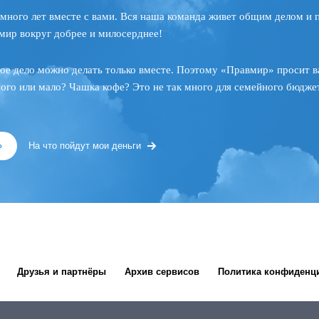
много лет вместе с вами. Вся наша команда живет общим делом и 
мир вокруг добрее и милосерднее!
ое дело можно делать только вместе. Поэтому «Правмир» просит в
ного или мало? Чашка кофе? Это не так много для семейного бюджет
»
На что пойдут мои деньги
Друзья и партнёры
Архив сервисов
Политика конфиденц