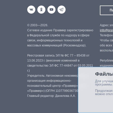
П
© 2003—2026.
Адрес эл
Сетевое издание Правмир зарегистрировано
info@prav
в Федеральной службе по надзору в сфере
Телефон:
связи, информационных технологий и
Чтобы св
массовых коммуникаций (Роскомнадзор).
обо всех
восполь
Реестровая запись ЭЛ № ФС 77 – 85438 от
13.06.2023 г. (внесение изменений в
Републик
свидетельство ЭЛ ФС 77-44847 от 03.05.2011
изданиях
г.)
с письме
Файлы
Учредитель: Автономная некоммерческая
организация информационно-
Для улучше
программы.
познавательный центр «Правмир» (АНО
Продолжая 
«Правмир») (ОГРН 1107799036730)
можно откл
Главный редактор: Данилова А.А.