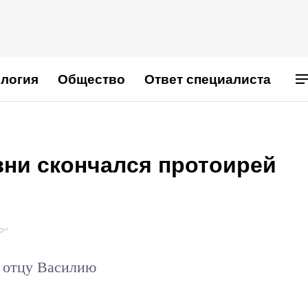
логия
Общество
Ответ специалиста
зни скончался протоирей
Р"
е отцу Василию