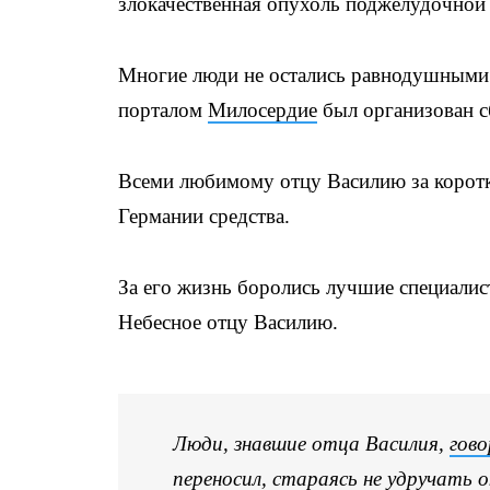
злокачественная опухоль поджелудочной
Многие люди не остались равнодушными к
порталом
Милосердие
был организован сб
Всеми любимому отцу Василию за коротк
Германии средства.
За его жизнь боролись лучшие специалис
Небесное отцу Василию.
Люди, знавшие отца Василия,
гово
переносил, стараясь не удручать