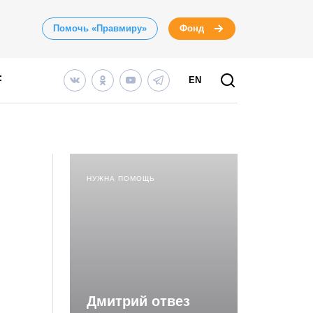
Помочь «Правмиру»
Фонд
EN
НУЖНА ПОМОЩЬ
Дмитрий отвез