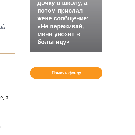
дочку в школу, а
потом прислал
жене сообщение:
ий
«Не переживай,
меня увозят в
больницу»
Помочь фонду
е, а
а