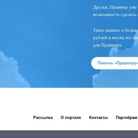
Друзья, Правмир уже 
возможность сделать 
Такое важное и больш
рублей в месяц это м
для Правмира.
Помочь «Правмиру
Рассылка
О портале
Контакты
Партнёрам