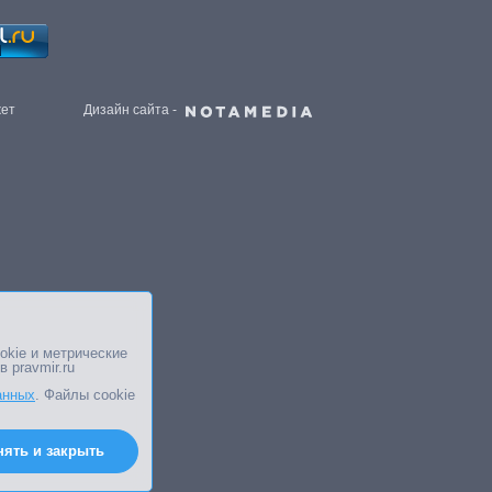
жет
Дизайн сайта -
okie и метрические
в pravmir.ru
анных
. Файлы cookie
нять и закрыть