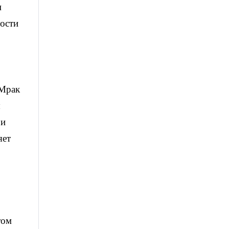
м
лости
 Мрак
ы
 и
яет
том