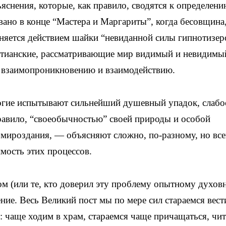
яснения, которые, как правило, сводятся к определени
вано в конце “Мастера и Маргариты”, когда бесовщина
няется действием шайки “невиданной силы гипнотизер
тианские, рассматривающие мир видимый и невидимы
к взаимопроникновению и взаимодействию.
ногие испытывают сильнейший душевный упадок, слабо
равило, “своеобычностью” своей природы и особой
мироздания, — объясняют сложно, по-разному, но все
мость этих процессов.
 (или те, кто доверил эту проблему опытному духов
ение. Весь Великий пост мы по мере сил стараемся вест
 чаще ходим в храм, стараемся чаще причащаться, чи