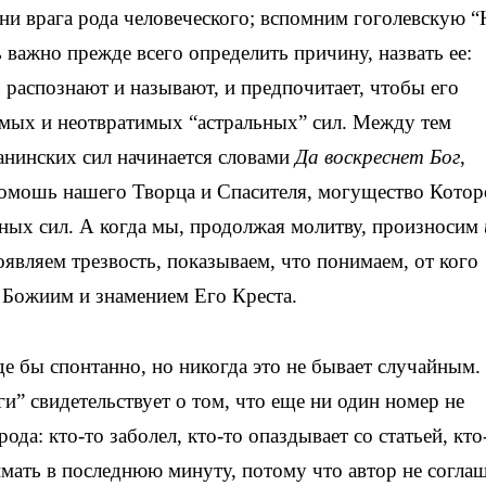
зни врага рода человеческого; вспомним гоголевскую 
 важно прежде всего определить причину, назвать ее:
 распознают и называют, и предпочитает, чтобы его
мых и неотвратимых “астральных” сил. Между тем
танинских сил начинается словами
Да воскреснет Бог
,
омошь нашего Творца и Спасителя, могущество Котор
ных сил. А когда мы, продолжая молитву, произносим
являем трезвость, показываем, что понимаем, от кого
Божиим и знамением Его Креста.
е бы спонтанно, но никогда это не бывает случайным.
 свидетельствует о том, что еще ни один номер не
да: кто-то заболел, кто-то опаздывает со статьей, кто
имать в последнюю минуту, потому что автор не согла