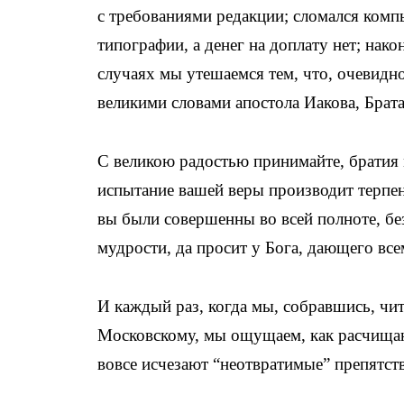
с требованиями редакции; сломался комп
типографии, а денег на доплату нет; нако
случаях мы утешаемся тем, что, очевидно
великими словами апостола Иакова, Брата
С великою радостью принимайте, братия м
испытание вашей веры производит терпен
вы были совершенны во всей полноте, без 
мудрости, да просит у Бога, дающего всем
И каждый раз, когда мы, собравшись, ч
Московскому, мы ощущаем, как расчищаю
вовсе исчезают “неотвратимые” препятст