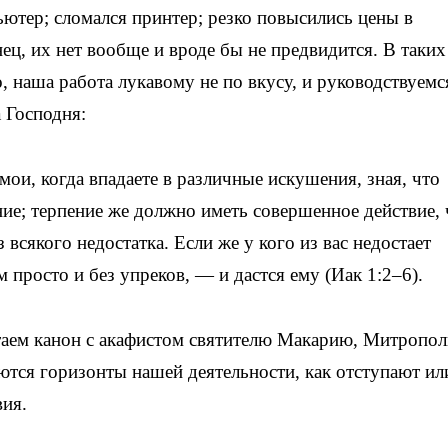
ьютер; сломался принтер; резко повысились цены в
нец, их нет вообще и вроде бы не предвидится. В таких
, наша работа лукавому не по вкусу, и руководствуемс
 Господня:
ои, когда впадаете в различные искушения, зная, что
ие; терпение же должно иметь совершенное действие,
всякого недостатка. Если же у кого из вас недостает
 просто и без упреков, — и дастся ему (Иак 1:2–6).
итаем канон с акафистом святителю Макарию, Митропо
тся горизонты нашей деятельности, как отступают ил
вия.