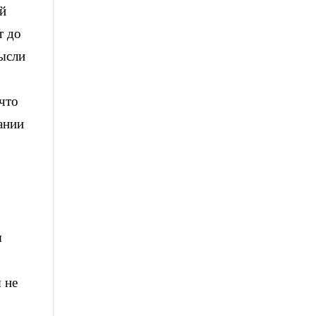
ой
т до
мысли
что
ании
ы
 не