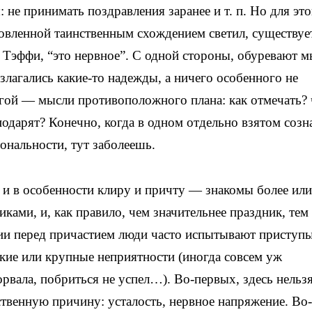
не принимать поздравления заранее и т. п. Но для эт
овленной таинственным схождением светил, существуе
а Тэффи, “это нервное”. С одной стороны, обуревают 
озлагались какие-то надежды, а ничего особенного не
ругой — мысли противоположного плана: как отмечать? 
 подарят? Конечно, когда в одном отдельно взятом созн
ональности, тут заболеешь.
и в особенности клиру и причту — знакомы более или
ками, и, как правило, чем значительнее праздник, тем
нии перед причастием люди часто испытывают приступ
лкие или крупные неприятности (иногда совсем уж
орвала, побриться не успел…). Во-первых, здесь нельзя
твенную причину: усталость, нервное напряжение. Во-