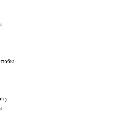
я
 чтобы
литу
и