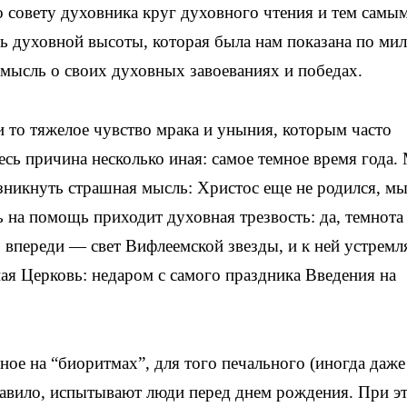
о совету духовника круг духовного чтения и тем самы
ть духовной высоты, которая была нам показана по ми
мысль о своих духовных завоеваниях и победах.
 то тяжелое чувство мрака и уныния, которым часто
сь причина несколько иная: самое темное время года.
зникнуть страшная мысль: Христос еще не родился, м
ь на помощь приходит духовная трезвость: да, темнота
 впереди — свет Вифлеемской звезды, и к ней устремл
я Церковь: недаром с самого праздника Введения на
ое на “биорит­мах”, для того печального (иногда даже
правило, испытывают люди перед днем рождения. При э