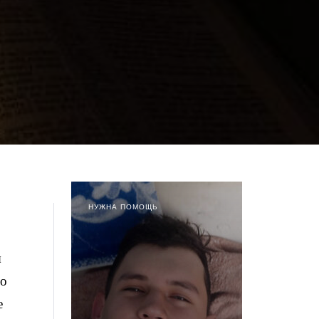
НУЖНА ПОМОЩЬ
ы
 о
е