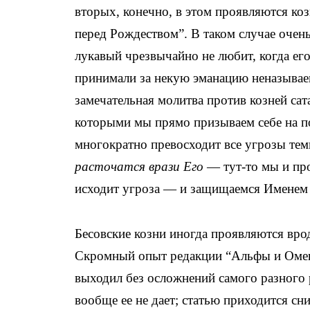
вторых, конечно, в этом проявляются ко
перед Рождеством”. В таком случае очень
лукавый чрезвычайно не любит, когда его
принимали за некую эманацию неназывае
замечательная молитва против козней са
которыми мы прямо призываем себе на п
многократно превосходит все угрозы тем
расточатся
врази Его
— тут-то мы и про
исходит угроза — и защищаемся Именем 
Бесовские козни иногда проявляются врод
Скромный опыт редакции “Альфы и Омеги”
выходил без осложнений самого разного ро
вообще ее не дает; статью приходится сн