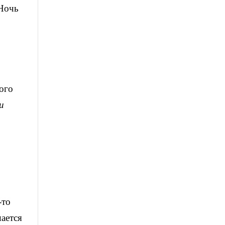
“Ночь
ого
и
-то
шается