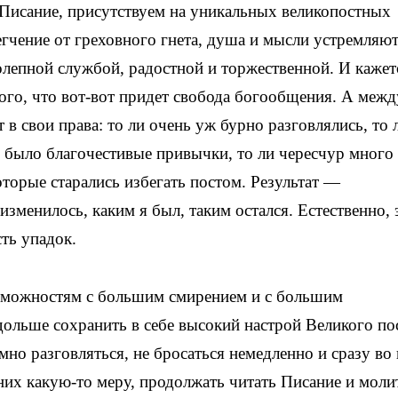
Писание, присутствуем на уникальных великопостных
гчение от греховного гнета, душа и мысли устремляют
олепной службой, радостной и торжественной. И кажет
ого, что вот-вот придет свобода богообщения. А межд
в свои права: то ли очень уж бурно разговлялись, то 
было благочестивые привычки, то ли чересчур много 
оторые старались избегать постом. Результат —
изменилось, каким я был, таким остался. Естественно, 
сть упадок.
озможностям с большим смирением и с большим
дольше сохранить в себе высокий настрой Великого пос
мно разговляться, не бросаться немедленно и сразу во 
них какую-то меру, продолжать читать Писание и мол