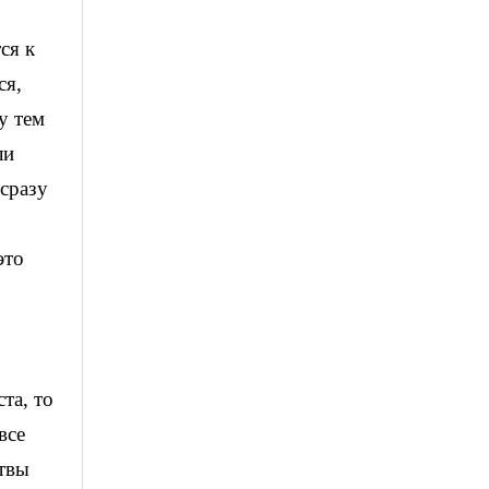
ся к
ся,
у тем
ли
сразу
это
та, то
все
итвы