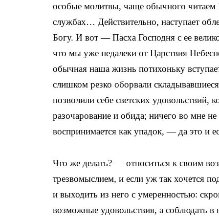
особые молитвы, чаще обычного читаем 
службах… Действительно, наступает обле
Богу. И вот — Пасха Господня с ее велик
что мы уже недалеки от Царствия Небесн
обычная наша жизнь потихоньку вступает 
слишком резко оборвали складывавшиеся 
позволили себе светских удовольствий, к
разочарование и обида; ничего во мне не 
воспринимается как упадок, — да это и е
Что же делать? — относиться к своим в
трезвомыслием, и если уж так хочется по
и выходить из него с умеренностью: скро
возможные удовольствия, а соблюдать в 