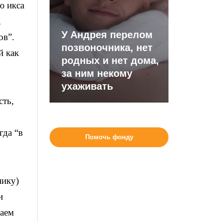
ю икса
,
У Андрея перелом
ов”.
позвоночника, нет
й как
родных и нет дома,
за ним некому
ухаживать
сть,
гда “в
Помочь фонду
нику)
и
таем