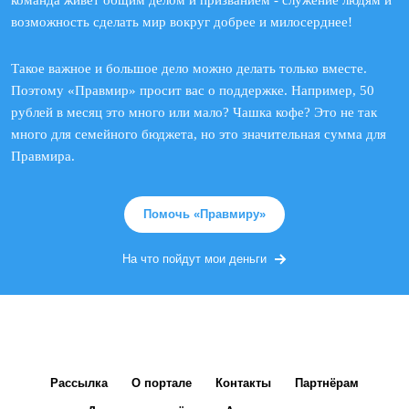
команда живет общим делом и призванием - служение людям и
возможность сделать мир вокруг добрее и милосерднее!
Такое важное и большое дело можно делать только вместе.
Поэтому «Правмир» просит вас о поддержке. Например, 50
рублей в месяц это много или мало? Чашка кофе? Это не так
много для семейного бюджета, но это значительная сумма для
Правмира.
Помочь «Правмиру»
На что пойдут мои деньги
Рассылка
О портале
Контакты
Партнёрам