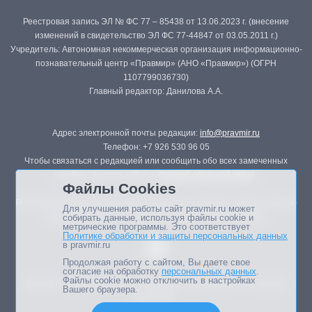
Реестровая запись ЭЛ № ФС 77 – 85438 от 13.06.2023 г. (внесение
изменений в свидетельство ЭЛ ФС 77-44847 от 03.05.2011 г.)
Учредитель: Автономная некоммерческая организация информационно-
познавательный центр «Правмир» (АНО «Правмир») (ОГРН
1107799036730)
Главный редактор: Данилова А.А.
Адрес электронной почты редакции:
info@pravmir.ru
Телефон: +7 926 530 96 05
Чтобы связаться с редакцией или сообщить обо всех замеченных
ошибках, воспользуйтесь
формой обратной связи
.
Файлы Cookies
Републикация материалов сайта в печатных изданиях (книгах, прессе)
Для улучшения работы сайт pravmir.ru может
возможна только с письменного разрешения редакции.
собирать данные, используя файлы cookie и
метрические программы. Это соответствует
Политике обработки и защиты персональных данных
в pravmir.ru
Продолжая работу с сайтом, Вы даете свое
согласие на обработку
персональных данных
.
Файлы cookie можно отключить в настройках
Мнение авторов статей портала может не совпадать с позицией
Вашего браузера.
редакции.