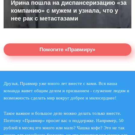
Ирина пошла на диспансеризацию «за
компанию» с мужем и узнала, что у
нее рак с метастазами
Помогите «Правмиру»
Друзья, Правмир уже много лет вместе с вами. Вся наша
команда живет общим делом и призванием - служение людям и
возможность сделать мир вокруг добрее и милосерднее!
Такое важное и большое дело можно делать только вместе.
Поэтому «Правмир» просит вас о поддержке. Например, 50
рублей в месяц это много или мало? Чашка кофе? Это не так