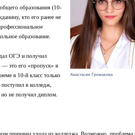
 общего образования (10-
данину, кто его ранее не
 профессиональное
кольное образование.
дал ОГЭ и получил
 — это его «пропуск» в
риеме в 10-й класс только
Анастасия Громакова
о поступил в колледж,
 но не получил диплом.
ком причины ухода из колледжа. Возможно, проблема 