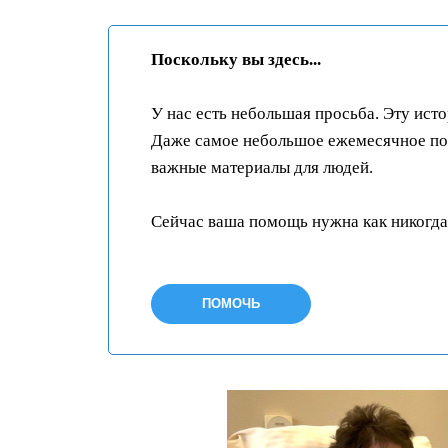
а
Поскольку вы здесь...
в
ь
У нас есть небольшая просьба. Эту ист
т
Даже самое небольшое ежемесячное пож
е
важные материалы для людей.
э
т
Сейчас ваша помощь нужна как никогда
о
п
ПОМОЧЬ
о
л
е
п
у