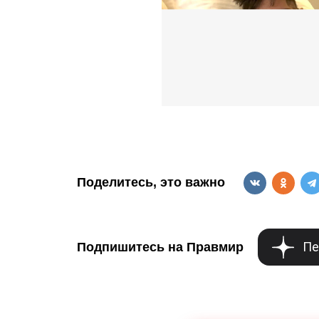
с
т
ы
м
.
Поделитесь, это важно
Пе
Подпишитесь на Правмир