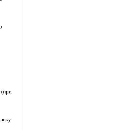
ю
 (при
равку