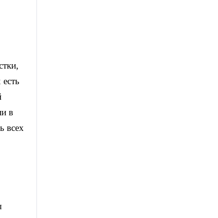
стки,
 есть
й
ли в
ь всех
ы