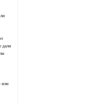
 ли
от
е дали
ели
о или