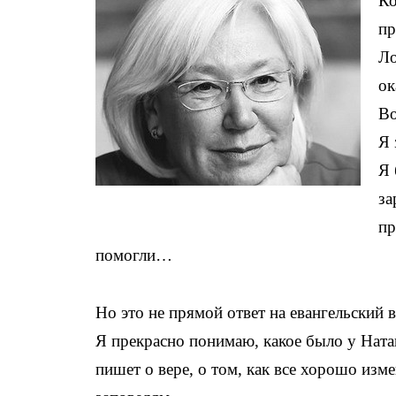
Ко
пр
Ло
ок
Во
Я 
Я 
за
пр
помогли…
Но это не прямой ответ на евангельский 
Я прекрасно понимаю, какое было у Ната
пишет о вере, о том, как все хорошо изм