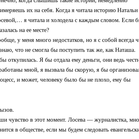
нечно, когда слышишь такие истории, немедленно
имеряешь их на себя. Когда я читала историю Натальи
севой,… я читала и холодела с каждым словом. Если б
азалась на ее месте?
обще, у меня много недостатков, но я с собой всегда ч
знаю, что не смогла бы поступить так же, как Наташа.
бы откупилась. Я бы отдала ему деньги, они ведь чест
работаны мной, я вызвала бы скорую, я бы организова
оцесс, и может, человеку было бы не плохо, ему бы
вызов.
ши чувство в этот момент. Лосева — журналистка, мн
енится в обществе, если мы будем следовать евангельск