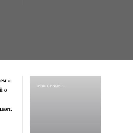
ем »
НУЖНА ПОМОЩЬ
й о
шает,