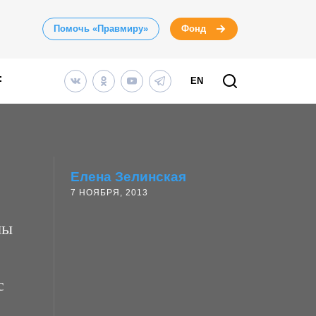
Помочь «Правмиру»
Фонд
EN
Елена Зелинская
7 НОЯБРЯ, 2013
мы
с