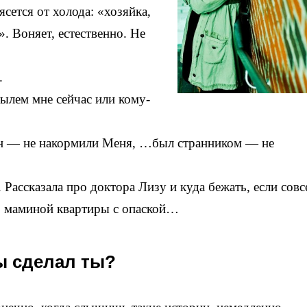
сется от холода: «хозяйка,
». Воняет, естественно. Не
.
стылем мне сейчас или кому-
ден — не накормили Меня, …был странником — не
 Рассказала про доктора Лизу и куда бежать, если совс
з маминой квартиры с опаской…
ы сделал ты?