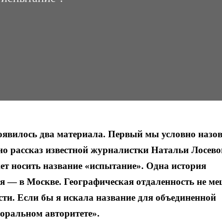
появилось два материала. Первый мы условно назов
но рассказ известной журналистки Натальи Лосево
жет носить название «испытание». Одна история
я — в Москве. Географическая отдаленность не ме
ести. Если бы я искала название для объединенной
моральном авторитете».