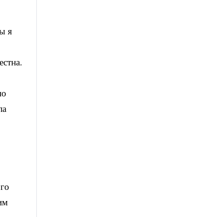
ы я
естна.
но
ла
ого
им