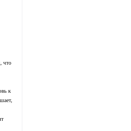
, что
овь к
шает,
ят