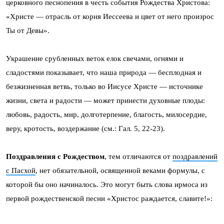
церковного песнопения в честь события Рождества Христова:
«Христе — отрасль от корня Иессеева и цвет от него произрос
Ты от Девы».
Украшение срубленных веток елок свечами, огнями и
сладостями показывает, что наша природа — бесплодная и
безжизненная ветвь, только во Иисусе Христе — источнике
жизни, света и радости — может принести духовные плоды:
любовь, радость, мир, долготерпение, благость, милосердие,
веру, кротость, воздержание (см.: Гал. 5, 22-23).
Поздравления с Рождеством
, тем отличаются от
поздравлений
с Пасхой
, нет обязательной, освященной веками формулы, с
которой бы оно начиналось. Это могут быть слова ирмоса из
первой рождественской песни «Христос раждается, славите!»: