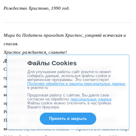
Рождество Христово, 1990 год.
Мира бо Податель приходит Христос, умиряяй всяческая и
спасая.
Христос раждается, славите!
Дорогие мои! Родные!
Файлы Cookies
Сердечно поздравляю вас с Рождеством Христовым и
Для улучшения работы сайт pravmir.ru может
собирать данные, используя файлы cookie и
грядущим Святым Богоявлением! Круг лета спокойно и
метрические программы. Это соответствует
Политике обработки и защиты персональных данных
неумолимо Божиим велением идет по жизни, и яркой звездой
в pravmir.ru
вспыхивают в нем напоминания о Божественной Любви —
Продолжая работу с сайтом, Вы даете свое
согласие на обработку
персональных данных
.
праздники Господни.
Файлы cookie можно отключить в настройках
Вашего браузера.
Рождество Христово!
Принять и закрыть
Прииди — здесь начало нашего спасения, начало нашей
вечности. Путь, Истина и Жизнь — Христос Бог явился в мир.