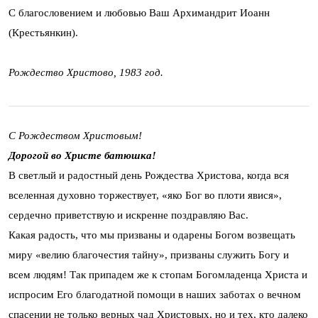
С благословением и любовью Ваш Архимандрит Иоанн
(Крестьянкин).
Рождество Христово, 1983 год.
С Рождеством Христовым!
Дорогой во Христе батюшка!
В светлый и радостный день Рождества Христова, когда вся
вселенная духовно торжествует, «яко Бог во плоти явися»,
сердечно приветствую и искренне поздравляю Вас.
Какая радость, что мы призваны и одарены Богом возвещать
миру «велию благочестия тайну», призваны служить Богу и
всем людям! Так припадем же к стопам Богомладенца Христа и
испросим Его благодатной помощи в наших заботах о вечном
спасении не только верных чад Христовых, но и тех, кто далеко