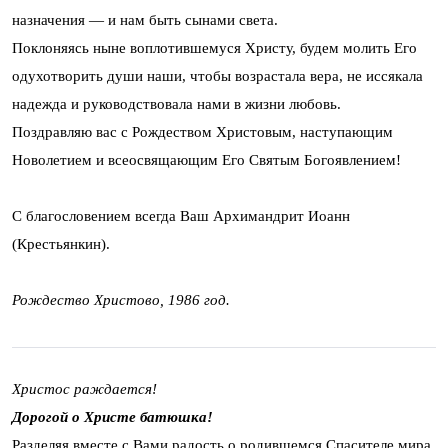
назначения — и нам быть сынами света.
Поклоняясь ныне воплотившемуся Христу, будем молить Его
одухотворить души наши, чтобы возрастала вера, не иссякала
надежда и руководствовала нами в жизни любовь.
Поздравляю вас с Рождеством Христовым, наступающим
Новолетием и всеосвящающим Его Святым Богоявлением!
С благословением всегда Ваш Архимандрит Иоанн
(Крестьянкин).
Рождество Христово, 1986 год.
Христос раждается!
Дорогой о Христе батюшка!
Разделяя вместе с Вами радость о родившемся Спасителе мира,