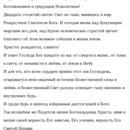
Богоявлением и грядущим Новолетием!
Двадцать столетий светит Свет во тьме, явившись в мир
Рождеством Спасителя Бога. И сегодня вновь над бушующим
мирским мо┐рем, над бурею человеческих страстей звучит
благовест об этом великом событии в жизни земли.
Христос рождается, славите!
И зовет Господь Бог каждого из нас от смерти в жизнь, от тьмы
к свету, от ненависти к любви, от земли к Небу.
И для тех, кто всем сердцем принял этот зов Господень,
открывается неиссякаемый источник Божественной силы и
любви, и Божественный Свет разума освещает тьму внешних и
внутренних бурь.
И среди бурь и невзгод избранным дается покой в Боге.
Так возлюбим же Подателя жизни Богомладенца Христа, явив в
жизни своей верность Его заветам, Его учению, верность Его
Святой Церкви.