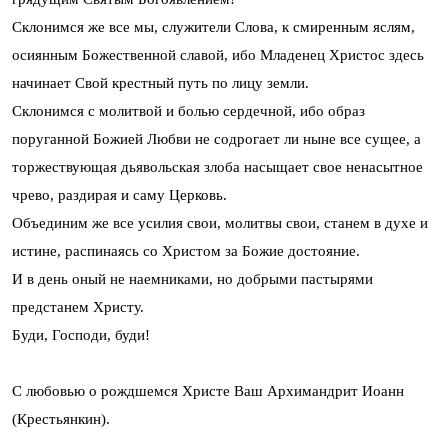
Склонимся же все мы, служители Слова, к смиренным яслям,
осиянным Божественной славой, ибо Младенец Христос здесь
начинает Свой крестный путь по лицу земли.
Склонимся с молитвой и болью сердечной, ибо образ
поруганной Божией Любви не содрогает ли ныне все сущее, а
торжествующая дьявольская злоба насыщает свое ненасытное
чрево, раздирая и саму Церковь.
Объединим же все усилия свои, молитвы свои, станем в духе и
истине, распинаясь со Христом за Божие достояние.
И в день оный не наемниками, но добрыми пастырями
предстанем Христу.
Буди, Господи, буди!
С любовью о рождшемся Христе Ваш Архимандрит Иоанн
(Крестьянкин).