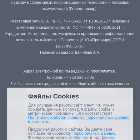
надзору в сфере связи, информационных технологий и массовых
коммуникаций (Роскомнадзор).
Реестровая запись ЭЛ № ФС 77 – 85438 от 13.06.2023 г. (внесение
изменений в свидетельство ЭЛ ФС 77-44847 от 03.05.2011 г.)
Учредитель: Автономная некоммерческая организация информационно-
познавательный центр «Правмир» (АНО «Правмир») (ОГРН
1107799036730)
Главный редактор: Данилова А.А.
Адрес электронной почты редакции:
info@pravmir.ru
Телефон: +7 926 530 96 05
Чтобы связаться с редакцией или сообщить обо всех замеченных
ошибках, воспользуйтесь
формой обратной связи
.
Файлы Cookies
Републикация материалов сайта в печатных изданиях (книгах, прессе)
Для улучшения работы сайт pravmir.ru может
возможна только с письменного разрешения редакции.
собирать данные, используя файлы cookie и
метрические программы. Это соответствует
Политике обработки и защиты персональных данных
в pravmir.ru
Продолжая работу с сайтом, Вы даете свое
согласие на обработку
персональных данных
.
Файлы cookie можно отключить в настройках
Мнение авторов статей портала может не совпадать с позицией