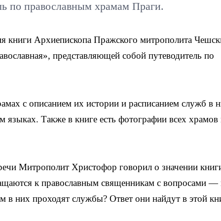
ль по православным храмам Праги.
ация книги Архиепископа Пражского митрополита Чешс
авославная», представляющей собой путеводитель по
мах с описанием их истории и расписанием служб в н
м языках. Также в книге есть фотографии всех храмов
речи Митрополит Христофор говорил о значении книг
ащаются к православным священникам с вопросами — 
м в них проходят службы? Ответ они найдут в этой кн