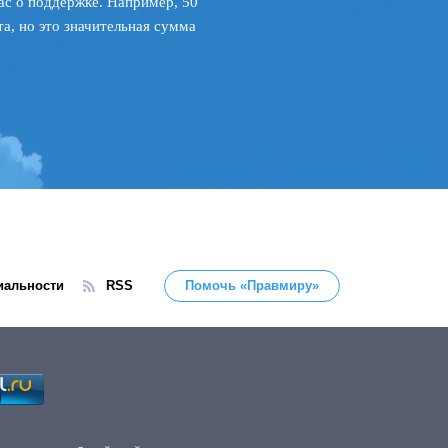
ас о поддержке. Например, 50
а, но это значительная сумма
иальности
RSS
Помочь «Правмиру»