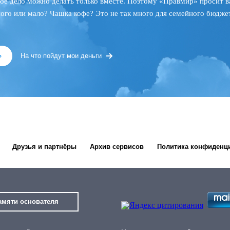
ое дело можно делать только вместе. Поэтому «Правмир» просит в
ного или мало? Чашка кофе? Это не так много для семейного бюджет
»
На что пойдут мои деньги
Друзья и партнёры
Архив сервисов
Политика конфиденц
амяти основателя