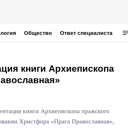
логия
Общество
Ответ специалиста
ация книги Архиепископа
равославная»
езентация книги Архиепископа пражского
овакии Христфора «Прага Православная»,