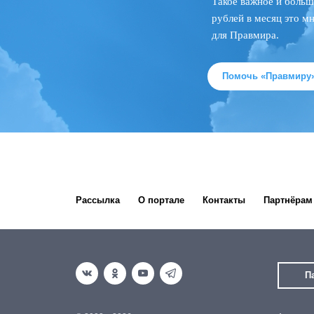
Такое важное и больш
рублей в месяц это м
для Правмира.
Помочь «Правмиру
Рассылка
О портале
Контакты
Партнёрам
П