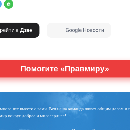
рейти в
Дзен
Google Новости
Помогите «Правмиру»
много лет вместе с вами. Вся наша команда живет общим делом и 
мир вокруг добрее и милосерднее!