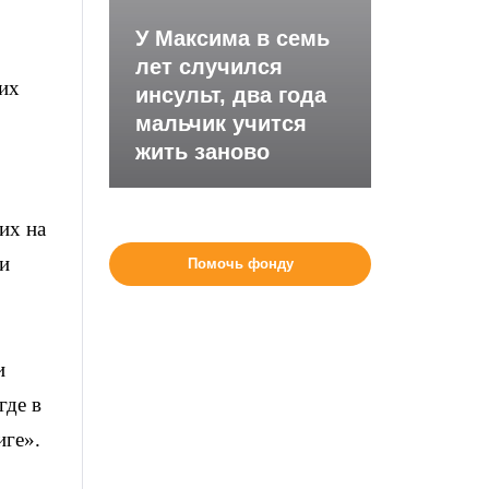
У Максима в семь
лет случился
ких
инсульт, два года
мальчик учится
жить заново
их на
 и
Помочь фонду
и
где в
иге».