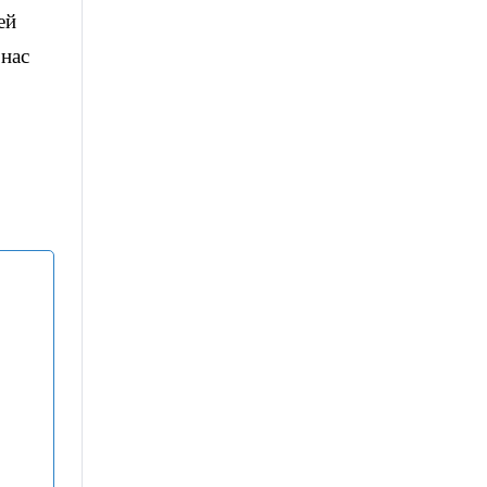
ей
нас