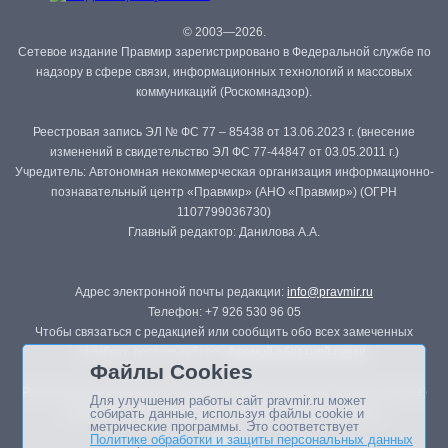
© 2003—2026.
Сетевое издание Правмир зарегистрировано в Федеральной службе по
надзору в сфере связи, информационных технологий и массовых
коммуникаций (Роскомнадзор).
Реестровая запись ЭЛ № ФС 77 – 85438 от 13.06.2023 г. (внесение
изменений в свидетельство ЭЛ ФС 77-44847 от 03.05.2011 г.)
Учредитель: Автономная некоммерческая организация информационно-
познавательный центр «Правмир» (АНО «Правмир») (ОГРН
1107799036730)
Главный редактор: Данилова А.А.
Адрес электронной почты редакции:
info@pravmir.ru
Телефон: +7 926 530 96 05
Чтобы связаться с редакцией или сообщить обо всех замеченных
ошибках, воспользуйтесь
формой обратной связи
.
Файлы Cookies
Републикация материалов сайта в печатных изданиях (книгах, прессе)
Для улучшения работы сайт pravmir.ru может
возможна только с письменного разрешения редакции.
собирать данные, используя файлы cookie и
метрические программы. Это соответствует
Политике обработки и защиты персональных данных