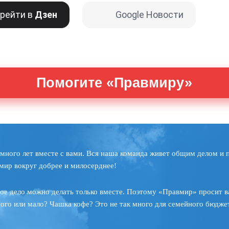
рейти в
Дзен
Google Новости
Помогите «Правмиру»
много лет вместе с вами. Вся наша команда живет общим делом и 
мир вокруг добрее и милосерднее!
ое дело можно делать только вместе. Поэтому «Правмир» просит в
ного или мало? Чашка кофе? Это не так много для семейного бюджет