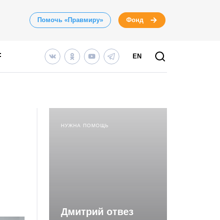
Помочь «Правмиру»
Фонд
EN
НУЖНА ПОМОЩЬ
Дмитрий отвез