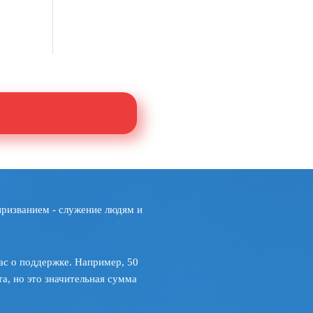
призванием - служение людям и
ас о поддержке. Например, 50
а, но это значительная сумма