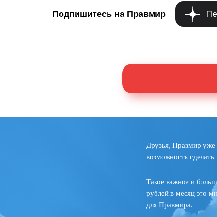
Пе
Подпишитесь на Правмир
Друзья, Правмир уже 
возможность сделать 
Такое важное и больш
рублей в месяц это м
для Правмира.