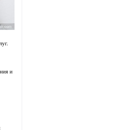
pik.com
луг.
ния и
я