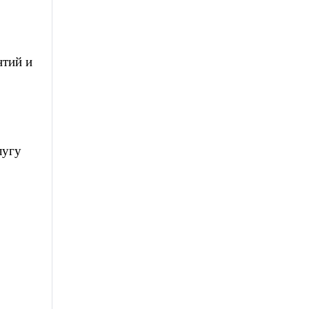
нтий и
лугу
з