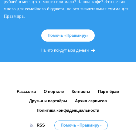
рублей в месяц это много или мало? Чашка кофе? Это не так
много для семейного бюджета, но это значительная сумма для
Правмира.
Помочь «Правмиру»
На что пойдут мои деньги
Рассылка
О портале
Контакты
Партнёрам
Друзья и партнёры
Архив сервисов
Политика конфиденциальности
RSS
Помочь «Правмиру»