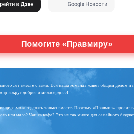
рейти в
Дзен
Google Новости
Помогите «Правмиру»
много лет вместе с вами. Вся наша команда живет общим делом и 
мир вокруг добрее и милосерднее!
ое дело можно делать только вместе. Поэтому «Правмир» просит в
ного или мало? Чашка кофе? Это не так много для семейного бюджет