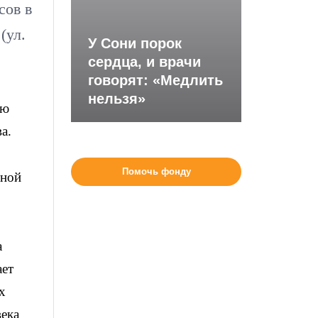
сов в
(ул.
У Сони порок
сердца, и врачи
говорят: «Медлить
нельзя»
ою
а.
Помочь фонду
тной
а
ает
х
века