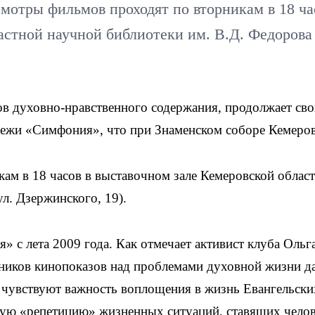
мотры фильмов проходят по вторникам в 18 ча
стной научной библиотеки им. В.Д. Федорова 
в духовно-нравственного содержания, продолжает св
дежи «Симфония», что при Знаменском соборе Кемеров
ам в 18 часов в выставочном зале Кемеровской облас
л. Дзержинского, 19).
с лета 2009 года. Как отмечает активист клуба Ольг
ников кинопоказов над проблемами духовной жизни д
 чувствуют важность воплощения в жизнь Евангельски
зную «репетицию» жизненных ситуаций, ставящих чело