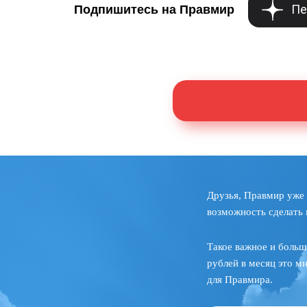
Пе
Подпишитесь на Правмир
Друзья, Правмир уже 
возможность сделать 
Такое важное и больш
рублей в месяц это м
для Правмира.