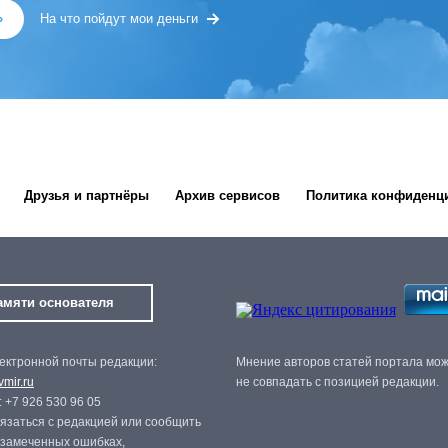
»
На что пойдут мои деньги
Друзья и партнёры
Архив сервисов
Политика конфиденц
амяти основателя
ектронной почты редакции:
Мнение авторов статей портала мо
mir.ru
не совпадать с позицией редакции.
 +7 926 530 96 05
язаться с редакцией или сообщить
 замеченных ошибках,