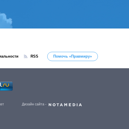
иальности
RSS
Помочь «Правмиру»
жет
Дизайн сайта -