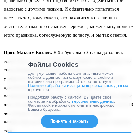
правильно провести этот праздник?» Вот, поделиться этой
радостью с другими людьми. И обязательно попытаться
посетить тех, кому тяжело, кто находится в стесненных
обстоятельствах, кто не может пережить, может быть, полноту
этого праздника, богослужебную полноту. Я бы так ответил.
Прот. Максим Козлов:
Я бы буквально 2 слова дополнил,
может быть, такой частной иллюстрацией к тому общему, что
Файлы Cookies
сказал Владимир Романович. В нашем молодежном
Для улучшения работы сайт pravmir.ru может
собирать данные, используя файлы cookie и
университетском приходе относительно новой пасхальной
метрические программы. Это соответствует
Политике обработки и защиты персональных данных
праздничной традицией стало то, что люди пишут
в pravmir.ru
поздравления в дома престарелых. Мне кажется, очень доброе
Продолжая работу с сайтом, Вы даете свое
согласие на обработку
персональных данных
.
дело. И я вижу, как меняются люди, как дети, которым там 8-10
Файлы cookie можно отключить в настройках
Вашего браузера.
лет, которые сами недавно научились писать, пишут
Принять и закрыть
неизвестным им бабушкам и дедушкам пасхальные открытки,
сами.