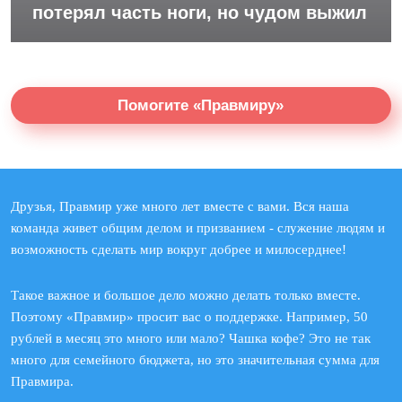
потерял часть ноги, но чудом выжил
Помогите «Правмиру»
Друзья, Правмир уже много лет вместе с вами. Вся наша
команда живет общим делом и призванием - служение людям и
возможность сделать мир вокруг добрее и милосерднее!
Такое важное и большое дело можно делать только вместе.
Поэтому «Правмир» просит вас о поддержке. Например, 50
рублей в месяц это много или мало? Чашка кофе? Это не так
много для семейного бюджета, но это значительная сумма для
Правмира.