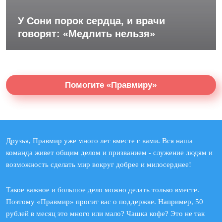
У Сони порок сердца, и врачи
говорят: «Медлить нельзя»
Помогите «Правмиру»
Друзья, Правмир уже много лет вместе с вами. Вся наша
команда живет общим делом и призванием - служение людям и
возможность сделать мир вокруг добрее и милосерднее!
Такое важное и большое дело можно делать только вместе.
Поэтому «Правмир» просит вас о поддержке. Например, 50
рублей в месяц это много или мало? Чашка кофе? Это не так