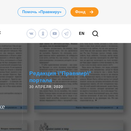
Помочь «Правмиру»
Фонд
EN
Редакция \"Правмир\"
портала
30 АПРЕЛЯ, 2020
хе