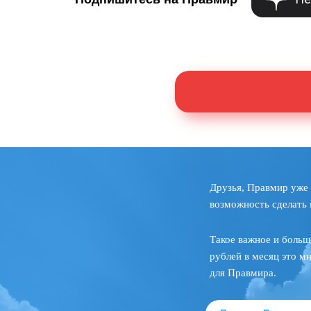
Друзья, Правмир уже 
возможность сделать 
Такое важное и больш
рублей в месяц это м
для Правмира.