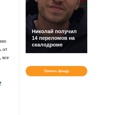
Николай получил
14 переломов на
нию
скалодроме
ь от
, все
Помочь фонду
м