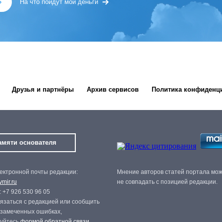
»
На что пойдут мои деньги
Друзья и партнёры
Архив сервисов
Политика конфиденц
амяти основателя
ектронной почты редакции:
Мнение авторов статей портала мо
mir.ru
не совпадать с позицией редакции.
 +7 926 530 96 05
язаться с редакцией или сообщить
 замеченных ошибках,
зуйтесь
формой обратной связи
.