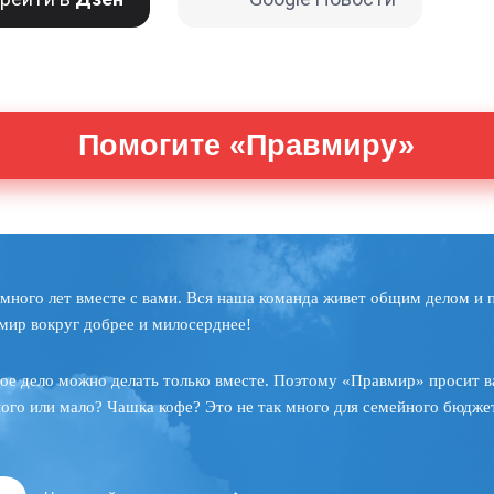
Помогите «Правмиру»
много лет вместе с вами. Вся наша команда живет общим делом и 
мир вокруг добрее и милосерднее!
ое дело можно делать только вместе. Поэтому «Правмир» просит в
ного или мало? Чашка кофе? Это не так много для семейного бюджет