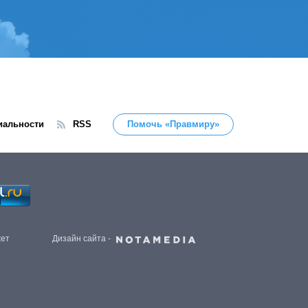
иальности
RSS
Помочь «Правмиру»
жет
Дизайн сайта -