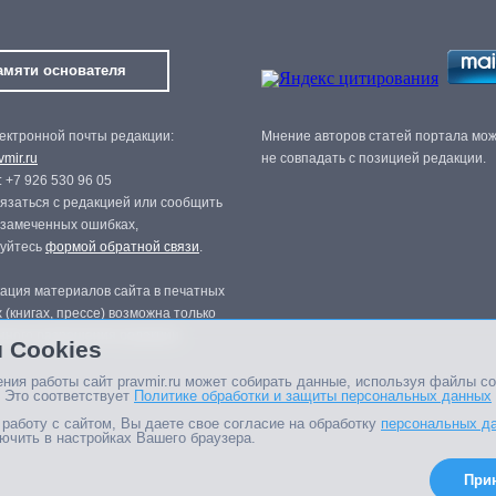
амяти основателя
ектронной почты редакции:
Мнение авторов статей портала мо
mir.ru
не совпадать с позицией редакции.
 +7 926 530 96 05
язаться с редакцией или сообщить
 замеченных ошибках,
зуйтесь
формой обратной связи
.
ация материалов сайта в печатных
 (книгах, прессе) возможна только
нного разрешения редакции.
 Cookies
ния работы сайт pravmir.ru может собирать данные, используя файлы co
 Это соответствует
Политике обработки и защиты персональных данных
работу с сайтом, Вы даете свое согласие на обработку
персональных д
ючить в настройках Вашего браузера.
При