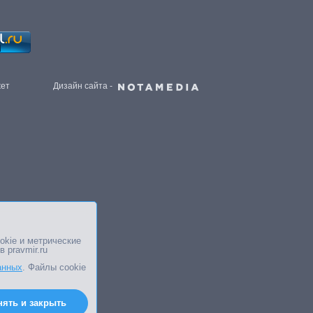
жет
Дизайн сайта -
okie и метрические
в pravmir.ru
анных
. Файлы cookie
нять и закрыть