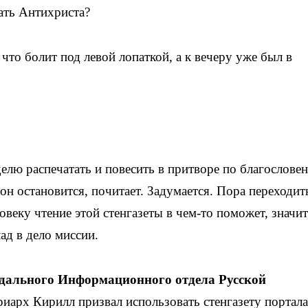
ать Антихриста?
то болит под левой лопаткой, а к вечеру уже был в
делю распечатать и повесить в притворе по благослове
он остановится, почитает. Задумается. Пора переходит
овеку чтение этой стенгазеты в чем-то поможет, значит
лад в дело миссии.
одального Информационного отдела Русской
иарх Кирилл призвал использовать стенгазету портала