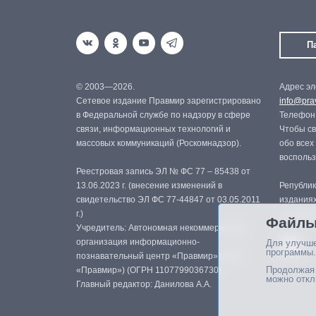
П
© 2003—2026.
Адрес эл
Сетевое издание Правмир зарегистрировано
info@prav
в Федеральной службе по надзору в сфере
Телефон:
связи, информационных технологий и
Чтобы св
массовых коммуникаций (Роскомнадзор).
обо всех
восполь
Реестровая запись ЭЛ № ФС 77 – 85438 от
13.06.2023 г. (внесение изменений в
Републик
свидетельство ЭЛ ФС 77-44847 от 03.05.2011
изданиях
г.)
с письме
Файлы
Учредитель: Автономная некоммерческая
организация информационно-
Для улучше
программы.
познавательный центр «Правмир» (АНО
Продолжая 
«Правмир») (ОГРН 1107799036730)
можно откл
Главный редактор: Данилова А.А.