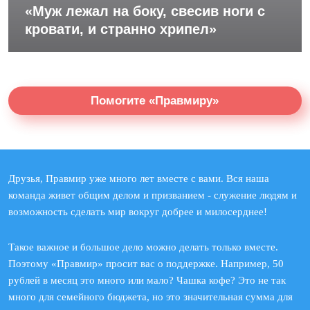
«Муж лежал на боку, свесив ноги с
кровати, и странно хрипел»
Помогите «Правмиру»
Друзья, Правмир уже много лет вместе с вами. Вся наша
команда живет общим делом и призванием - служение людям и
возможность сделать мир вокруг добрее и милосерднее!
Такое важное и большое дело можно делать только вместе.
Поэтому «Правмир» просит вас о поддержке. Например, 50
рублей в месяц это много или мало? Чашка кофе? Это не так
много для семейного бюджета, но это значительная сумма для