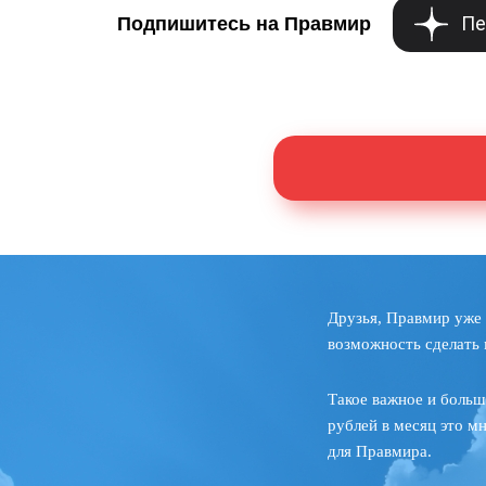
Пе
Подпишитесь на Правмир
Друзья, Правмир уже 
возможность сделать 
Такое важное и больш
рублей в месяц это м
для Правмира.