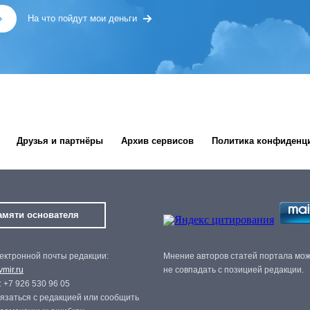
»
На что пойдут мои деньги
Друзья и партнёры
Архив сервисов
Политика конфиденц
амяти основателя
ектронной почты редакции:
Мнение авторов статей портала мо
mir.ru
не совпадать с позицией редакции.
 +7 926 530 96 05
язаться с редакцией или сообщить