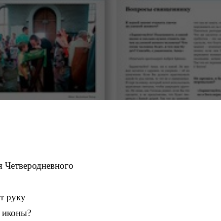
я Четверодневного
т руку
 иконы?