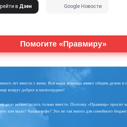
рейти в
Дзен
Google Новости
Помогите «Правмиру»
много лет вместе с вами. Вся наша команда живет общим делом и 
мир вокруг добрее и милосерднее!
ое дело можно делать только вместе. Поэтому «Правмир» просит в
ного или мало? Чашка кофе? Это не так много для семейного бюджет