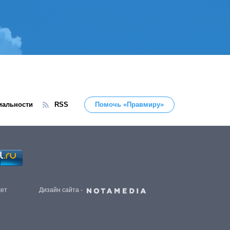
иальности
RSS
Помочь «Правмиру»
жет
Дизайн сайта -