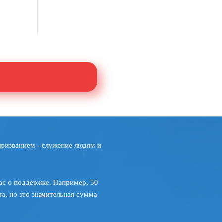
призванием - служение людям и
ас о поддержке. Например, 50
а, но это значительная сумма