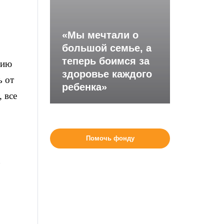
«Мы мечтали о
большой семье, а
теперь боимся за
нию
здоровье каждого
ь от
ребенка»
, все
Помочь фонду