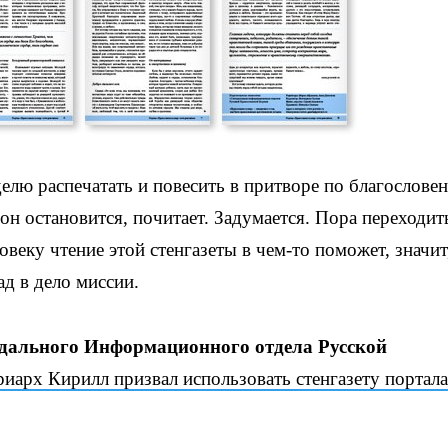
делю распечатать и повесить в притворе по благослове
он остановится, почитает. Задумается. Пора переходит
овеку чтение этой стенгазеты в чем-то поможет, значит
ад в дело миссии.
одального Информационного отдела Русской
иарх Кирилл призвал использовать стенгазету портала