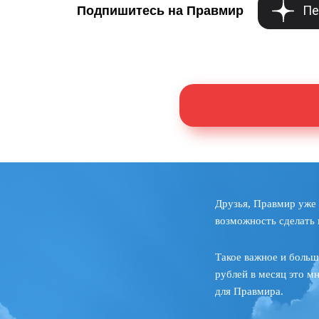
Пе
Подпишитесь на Правмир
Друзья, Правмир уже 
возможность сделать 
Такое важное и больш
рублей в месяц это м
для Правмира.