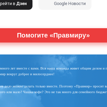
рейти в
Дзен
Google Новости
Помогите «Правмиру»
много лет вместе с вами. Вся наша команда живет общим делом и 
мир вокруг добрее и милосерднее!
ое дело можно делать только вместе. Поэтому «Правмир» просит в
ного или мало? Чашка кофе? Это не так много для семейного бюджет