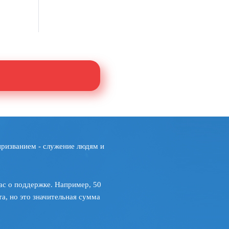
призванием - служение людям и
ас о поддержке. Например, 50
а, но это значительная сумма