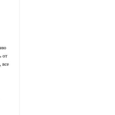
нию
ь от
, все