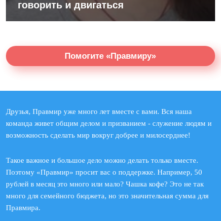
говорить и двигаться
Помогите «Правмиру»
Друзья, Правмир уже много лет вместе с вами. Вся наша
команда живет общим делом и призванием - служение людям и
возможность сделать мир вокруг добрее и милосерднее!
Такое важное и большое дело можно делать только вместе.
Поэтому «Правмир» просит вас о поддержке. Например, 50
рублей в месяц это много или мало? Чашка кофе? Это не так
много для семейного бюджета, но это значительная сумма для
Правмира.