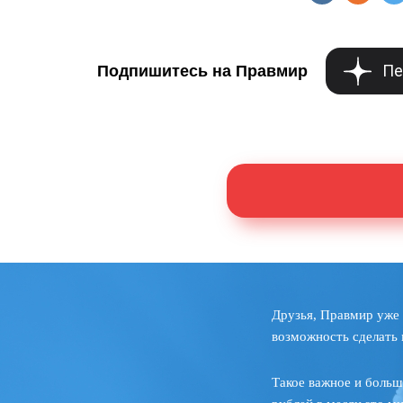
Пе
Подпишитесь на Правмир
Друзья, Правмир уже 
возможность сделать 
Такое важное и больш