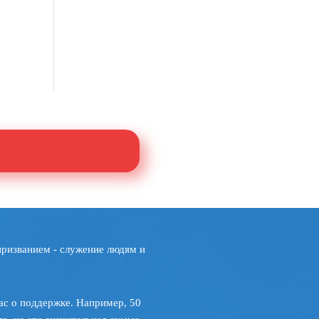
призванием - служение людям и
ас о поддержке. Например, 50