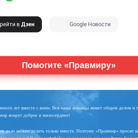
рейти в
Дзен
Google Новости
Помогите «Правмиру»
много лет вместе с вами. Вся наша команда живет общим делом и 
мир вокруг добрее и милосерднее!
ое дело можно делать только вместе. Поэтому «Правмир» просит в