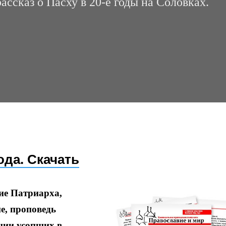
ассказ о Пасху в 20-е годы на Соловках.
ода. Скачать
ие Патриарха,
е, проповедь
нии усопших в