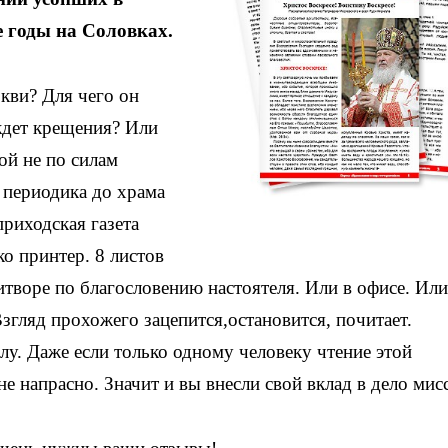
е годы на Соловках.
ркви? Для чего он
ждет крещения? Или
ой не по силам
 периодика до храма
риходская газета
о принтер. 8 листов
ритворе по благословению настоятеля. Или в офисе. Или
гляд прохожего зацепится,остановится, почитает.
елу. Даже если только одному человеку чтение этой
 не напрасно. Значит и вы внесли свой вклад в дело мис