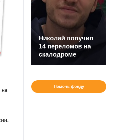
Николай получил
14 переломов на
скалодроме
Помочь фонду
 на
сии.