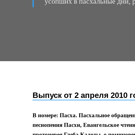
усопших в пасхальные дни, р
Выпуск от 2 апреля 2010 г
В номере: Пасха. Пасхальное обращен
песнопения Пасхи, Евангельское чтени
протоиерея Глеба Каледы,
о поминове