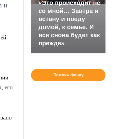
«Это происходит не
а и
со мной… Завтра я
встану и поеду
домой, к семье. И
все снова будет как
рей
прежде»
Помочь фонду
нии
, его
овано