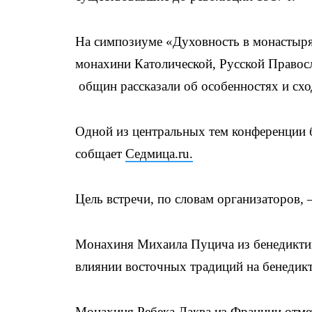
На симпозиуме «Духовность в монастырях
монахини Католической, Русской Правос
общин рассказали об особенностях и схо
Одной из центральных тем конференции 
собщает
Седмица.ru.
Цель встречи, по словам организаторов,
Монахиня Михаила Пуцича из бенедиктин
влиянии восточных традиций на бенедик
Монахиня Ребека Лаква из Франции отмети