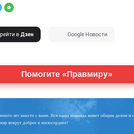
рейти в
Дзен
Google Новости
Помогите «Правмиру»
много лет вместе с вами. Вся наша команда живет общим делом и 
мир вокруг добрее и милосерднее!