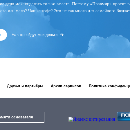
ое дело можно делать только вместе. Поэтому «Правмир» просит в
ного или мало? Чашка кофе? Это не так много для семейного бюджет
»
На что пойдут мои деньги
Друзья и партнёры
Архив сервисов
Политика конфиденц
амяти основателя