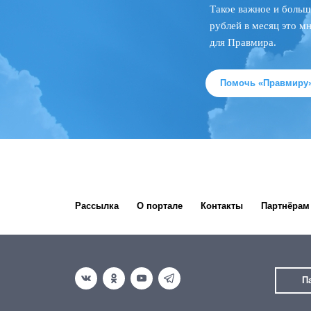
Такое важное и больш
рублей в месяц это м
для Правмира.
Помочь «Правмиру
Рассылка
О портале
Контакты
Партнёрам
П