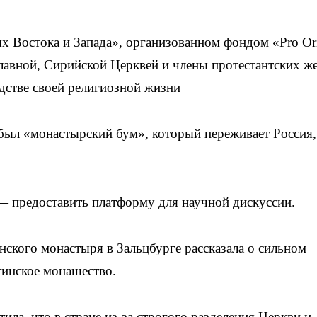
 Востока и Запада», организованном фондом «Pro Ori
лавной, Сирийской Церквей и члены протестантских ж
дстве своей религиозной жизни
был «монастырский бум», который переживает Россия,
 — предоставить платформу для научной дискуссии.
ского монастыря в Зальцбурге рассказала о сильном
тинское монашество.
ла, что в стране из-за строгого разделения Церкви и