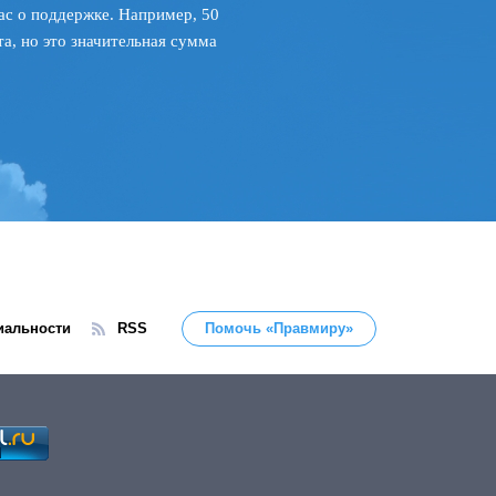
ас о поддержке. Например, 50
а, но это значительная сумма
иальности
RSS
Помочь «Правмиру»