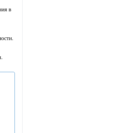
ния в
ности.
.