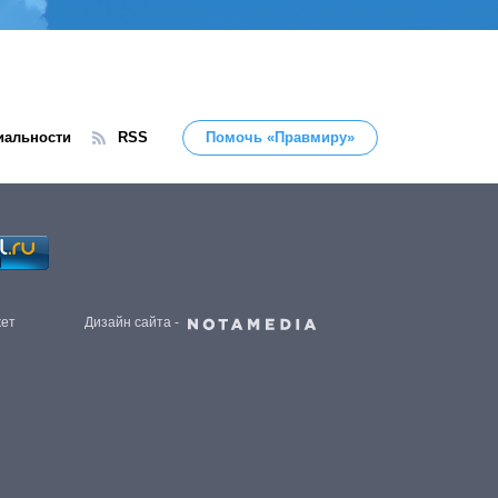
иальности
RSS
Помочь «Правмиру»
жет
Дизайн сайта -