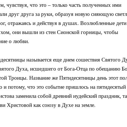
 чувствуя, что это – только часть полученных ими
али друг друга за руки, образуя новую сияющую свет
Бог, отражаясь и действуя в душах. Возлюбленные дети
хом, они вышли из стен Сионской горницы, чтобы
ние о любви.
десятницы называется еще днем сошествия Святого Ду
вятого Духа, исшедшего от Бога-Отца по обещанию Бо
той Троицы. Название же Пятидесятницы день этот по
но и потому, что это событие пришлось на пятидесятый
истова заменила собой древний иудейский праздник, та
и Христовой как союзу в Духе на земле.