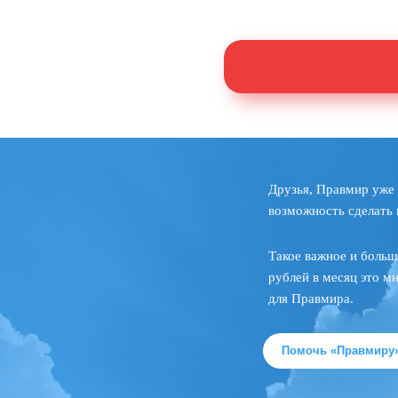
Друзья, Правмир уже 
возможность сделать 
Такое важное и больш
рублей в месяц это м
для Правмира.
Помочь «Правмиру