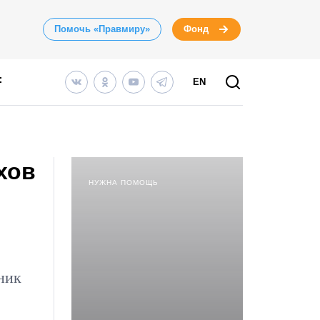
Помочь «Правмиру»
Фонд
EN
хов
НУЖНА ПОМОЩЬ
ник