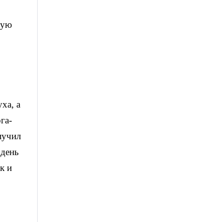
лую
ха, а
га-
лучил
 день
к и