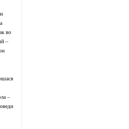
ии
а
ак во
ый –
он
нишася
ла –
поведи