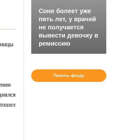
Соня болеет уже
пять лет, у врачей
не получается
вывести девочку в
ремиссию
тницы
Помочь фонду
ении
днялся
отошел