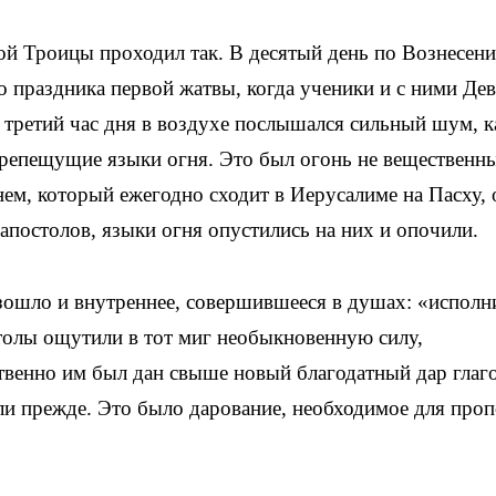
ой Троицы проходил так. В десятый день по Вознесен
о праздника первой жатвы, когда ученики и с ними Дев
 третий час дня в воздухе послышался сильный шум, к
трепещущие языки огня. Это был огонь не вещественн
ем, который ежегодно сходит в Иерусалиме на Пасху, 
 апостолов, языки огня опустились на них и опочили.
изошло и внутреннее, совершившееся в душах: «испол
столы ощутили в тот миг необыкновенную силу,
венно им был дан свыше новый благодатный дар глаго
али прежде. Это было дарование, необходимое для про