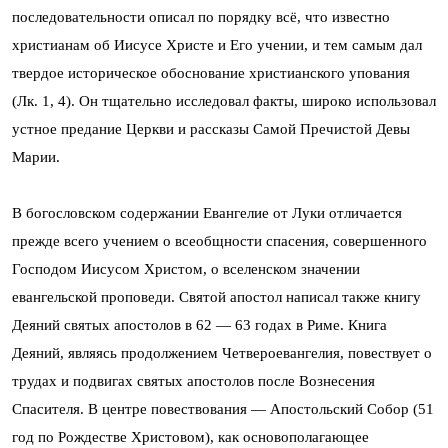
последовательности описал по порядку всё, что известно
христианам об Иисусе Христе и Его учении, и тем самым дал
твердое историческое обоснование христианского упования
(Лк. 1, 4). Он тщательно исследовал факты, широко использовал
устное предание Церкви и рассказы Самой Пречистой Девы
Марии.
В богословском содержании Евангелие от Луки отличается
прежде всего учением о всеобщности спасения, совершенного
Господом Иисусом Христом, о вселенском значении
евангельской проповеди. Святой апостол написал также книгу
Деяний святых апостолов в 62 — 63 годах в Риме. Книга
Деяний, являясь продолжением Четвероевангелия, повествует о
трудах и подвигах святых апостолов после Вознесения
Спасителя. В центре повествования — Апостольский Собор (51
год по Рождестве Христовом), как основополагающее