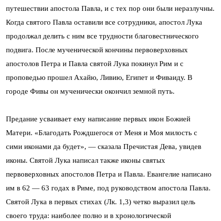
путешествии апостола Павла, и с тех пор они были неразлучны.
Когда святого Павла оставили все сотрудники, апостол Лука
продолжал делить с ним все трудности благовестнического
подвига. После мученической кончины первоверховных
апостолов Петра и Павла святой Лука покинул Рим и с
проповедью прошел Ахайю, Ливию, Египет и Фиваиду. В
городе Фивы он мученически окончил земной путь.
Предание усваивает ему написание первых икон Божией
Матери. «Благодать Рождшегося от Меня и Моя милость с
сими иконами да будет», — сказала Пречистая Дева, увидев
иконы. Святой Лука написал также иконы святых
первоверховных апостолов Петра и Павла. Евангелие написано
им в 62 — 63 годах в Риме, под руководством апостола Павла.
Святой Лука в первых стихах (Лк. 1,3) четко выразил цель
своего труда: наиболее полно и в хронологической