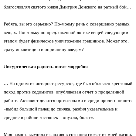
благословлял святого князя Дмитрия Донского на ратный бой…
Ребята, вы это серьезно? По-моему речь о совершенно разных
вещах. Поскольку по предложенной логике вещей следующим
этапом будет физическое уничтожение грешников. Может это,
сразу инквизицию и опричнину введем?
Литургическая радость после мордобоя
… На одном из интернет-ресурсов, где был объявлен крестовый
поход против содомитов, опубликован отчет о проделанной
работе. Активист делится оргвыводами и среди прочего пишет:
«выбил большой палец до синяка, разбил указательные и
средние в районе костяшек – опухли, болят».
Моя память выудила из архивов сознания сюжет из моей жизни,