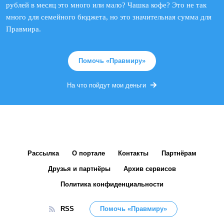
рублей в месяц это много или мало? Чашка кофе? Это не так
много для семейного бюджета, но это значительная сумма для
Правмира.
Помочь «Правмиру»
На что пойдут мои деньги
Рассылка
О портале
Контакты
Партнёрам
Друзья и партнёры
Архив сервисов
Политика конфиденциальности
RSS
Помочь «Правмиру»