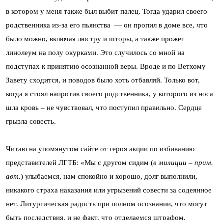
в котором у меня также был выбит палец. Тогда ударил своего
родственника из-за его пьянства — он пропил в доме все, что
было можно, включая люстру и шторы, а также прожег
линолеум на полу окурками. Это случилось со мной на
подступах к принятию осознанной веры. Вроде и по Ветхому
Завету сходится, и поводов было хоть отбавляй. Только вот,
когда я стоял напротив своего родственника, у которого из носа
шла кровь – не чувствовал, что поступил правильно. Сердце
грызла совесть.
Читаю на упомянутом сайте от героя акции по избиванию
представителей ЛГТБ: «Мы с другом сидим (
в милиции – прим.
авт.
) улыбаемся, нам спокойно и хорошо, долг выполнили,
никакого страха наказания или угрызений совести за содеянное
нет. Литургическая радость при полном осознании, что могут
быть последствия, и не факт, что отделаемся штрафом.