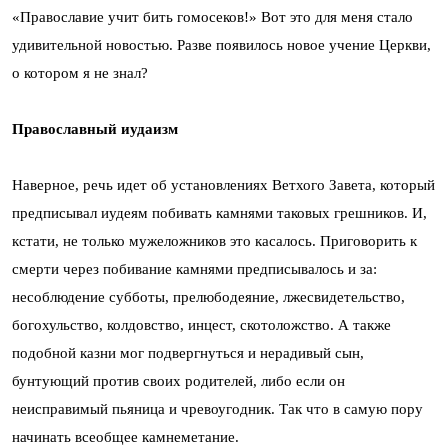
«Православие учит бить гомосеков!» Вот это для меня стало
удивительной новостью. Разве появилось новое учение Церкви,
о котором я не знал?
Православный иудаизм
Наверное, речь идет об установлениях Ветхого Завета, который
предписывал иудеям побивать камнями таковых грешников. И,
кстати, не только мужеложников это касалось. Приговорить к
смерти через побивание камнями предписывалось и за:
несоблюдение субботы, прелюбодеяние, лжесвидетельство,
богохульство, колдовство, инцест, скотоложство. А также
подобной казни мог подвергнуться и нерадивый сын,
бунтующий против своих родителей, либо если он
неисправимый пьяница и чревоугодник. Так что в самую пору
начинать всеобщее камнеметание.