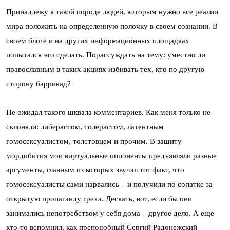
Принадлежу к такой породе людей, которым нужно все реалии
мира положить на определенную полочку в своем сознании. В
своем блоге и на других информационных площадках
попытался это сделать. Порассуждать на тему: уместно ли
православным в таких акциях избивать тех, кто по другую
сторону баррикад?
Не ожидал такого шквала комментариев. Как меня только не
склоняли: либерастом, толерастом, латентным
гомосексуалистом, толстовцем и прочим. В защиту
мордобития мои виртуальные оппоненты предъявляли разные
аргументы, главным из которых звучал тот факт, что
гомосексуалисты сами нарвались – и получили по сопатке за
открытую пропаганду греха. Дескать, вот, если бы они
занимались непотребством у себя дома – другое дело. А еще
кто-то вспомнил, как преподобный Сергий Радонежский