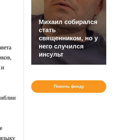
Михаил собирался
стать
священником, но у
него случился
вета
инсульт
иков,
 и
Помочь фонду
Библии
е
 языку