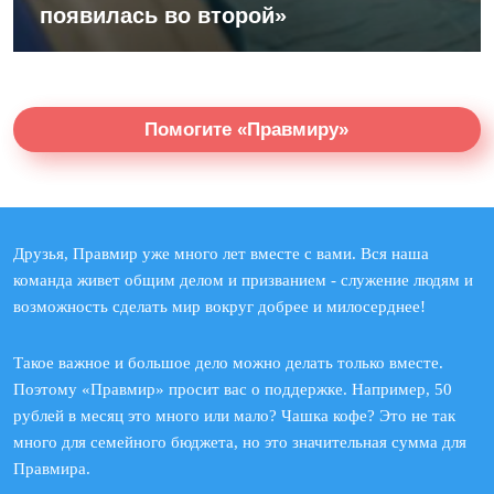
появилась во второй»
Помогите «Правмиру»
Друзья, Правмир уже много лет вместе с вами. Вся наша
команда живет общим делом и призванием - служение людям и
возможность сделать мир вокруг добрее и милосерднее!
Такое важное и большое дело можно делать только вместе.
Поэтому «Правмир» просит вас о поддержке. Например, 50
рублей в месяц это много или мало? Чашка кофе? Это не так
много для семейного бюджета, но это значительная сумма для
Правмира.