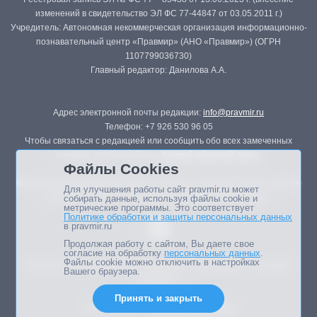
изменений в свидетельство ЭЛ ФС 77-44847 от 03.05.2011 г.)
Учредитель: Автономная некоммерческая организация информационно-
познавательный центр «Правмир» (АНО «Правмир») (ОГРН
1107799036730)
Главный редактор: Данилова А.А.
Адрес электронной почты редакции:
info@pravmir.ru
Телефон: +7 926 530 96 05
Чтобы связаться с редакцией или сообщить обо всех замеченных
ошибках, воспользуйтесь
формой обратной связи
.
Файлы Cookies
Републикация материалов сайта в печатных изданиях (книгах, прессе)
Для улучшения работы сайт pravmir.ru может
возможна только с письменного разрешения редакции.
собирать данные, используя файлы cookie и
метрические программы. Это соответствует
Политике обработки и защиты персональных данных
в pravmir.ru
Продолжая работу с сайтом, Вы даете свое
согласие на обработку
персональных данных
.
Файлы cookie можно отключить в настройках
Мнение авторов статей портала может не совпадать с позицией
Вашего браузера.
редакции.
Принять и закрыть
Дизайн сайта -