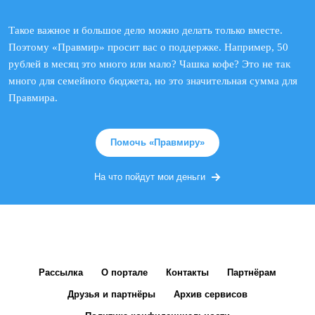
Такое важное и большое дело можно делать только вместе.
Поэтому «Правмир» просит вас о поддержке. Например, 50
рублей в месяц это много или мало? Чашка кофе? Это не так
много для семейного бюджета, но это значительная сумма для
Правмира.
Помочь «Правмиру»
На что пойдут мои деньги
Рассылка
О портале
Контакты
Партнёрам
Друзья и партнёры
Архив сервисов