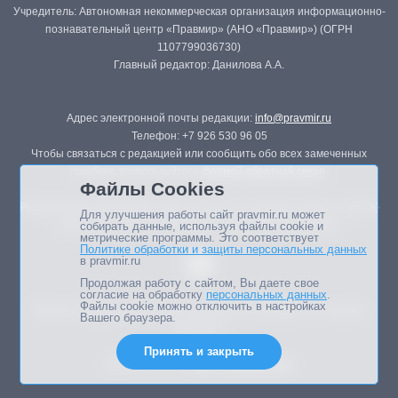
Учредитель: Автономная некоммерческая организация информационно-
познавательный центр «Правмир» (АНО «Правмир») (ОГРН
1107799036730)
Главный редактор: Данилова А.А.
Адрес электронной почты редакции:
info@pravmir.ru
Телефон: +7 926 530 96 05
Чтобы связаться с редакцией или сообщить обо всех замеченных
ошибках, воспользуйтесь
формой обратной связи
.
Файлы Cookies
Републикация материалов сайта в печатных изданиях (книгах, прессе)
Для улучшения работы сайт pravmir.ru может
возможна только с письменного разрешения редакции.
собирать данные, используя файлы cookie и
метрические программы. Это соответствует
Политике обработки и защиты персональных данных
в pravmir.ru
Продолжая работу с сайтом, Вы даете свое
согласие на обработку
персональных данных
.
Файлы cookie можно отключить в настройках
Мнение авторов статей портала может не совпадать с позицией
Вашего браузера.
редакции.
Принять и закрыть
Дизайн сайта -