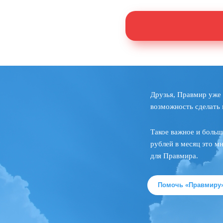
Друзья, Правмир уже 
возможность сделать 
Такое важное и больш
рублей в месяц это м
для Правмира.
Помочь «Правмиру