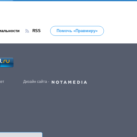
иальности
RSS
Помочь «Правмиру»
жет
Дизайн сайта -