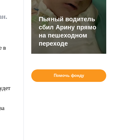
ан.
Пьяный водитель
сбил Арину прямо
на пешеходном
переходе
е в
Помочь фонду
удет
ва