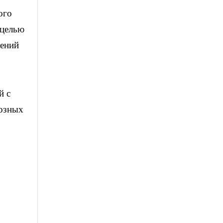
ого
 целью
шений
й с
иозных