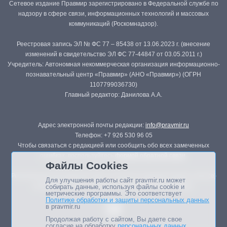
Сетевое издание Правмир зарегистрировано в Федеральной службе по
надзору в сфере связи, информационных технологий и массовых
коммуникаций (Роскомнадзор).
Реестровая запись ЭЛ № ФС 77 – 85438 от 13.06.2023 г. (внесение
изменений в свидетельство ЭЛ ФС 77-44847 от 03.05.2011 г.)
Учредитель: Автономная некоммерческая организация информационно-
познавательный центр «Правмир» (АНО «Правмир») (ОГРН
1107799036730)
Главный редактор: Данилова А.А.
Адрес электронной почты редакции:
info@pravmir.ru
Телефон: +7 926 530 96 05
Чтобы связаться с редакцией или сообщить обо всех замеченных
ошибках, воспользуйтесь
формой обратной связи
.
Файлы Cookies
Републикация материалов сайта в печатных изданиях (книгах, прессе)
Для улучшения работы сайт pravmir.ru может
возможна только с письменного разрешения редакции.
собирать данные, используя файлы cookie и
метрические программы. Это соответствует
Политике обработки и защиты персональных данных
в pravmir.ru
Продолжая работу с сайтом, Вы даете свое
согласие на обработку
персональных данных
.