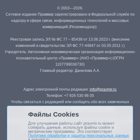
© 2003—2026.
Сетевое издание Правмир зарегистрировано в Федеральной службе по
надзору в сфере связи, информационных технологий и массовых
коммуникаций (Роскомнадзор).
Реестровая запись ЭЛ № ФС 77 – 85438 от 13.06.2023 г. (внесение
изменений в свидетельство ЭЛ ФС 77-44847 от 03.05.2011 г.)
Учредитель: Автономная некоммерческая организация информационно-
познавательный центр «Правмир» (АНО «Правмир») (ОГРН
1107799036730)
Главный редактор: Данилова А.А.
Адрес электронной почты редакции:
info@pravmir.ru
Телефон: +7 926 530 96 05
Чтобы связаться с редакцией или сообщить обо всех замеченных
ошибках, воспользуйтесь
формой обратной связи
.
Файлы Cookies
Републикация материалов сайта в печатных изданиях (книгах, прессе)
Для улучшения работы сайт pravmir.ru может
возможна только с письменного разрешения редакции.
собирать данные, используя файлы cookie и
метрические программы. Это соответствует
Политике обработки и защиты персональных данных
в pravmir.ru