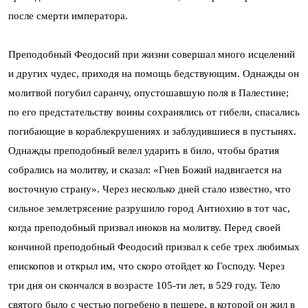
после смерти императора.
Преподобный Феодосий при жизни совершал много исцелений
и других чудес, приходя на помощь бедствующим. Однажды он
молитвой погубил саранчу, опустошавшую поля в Палестине;
по его предстательству воины сохранялись от гибели, спасались
погибающие в кораблекрушениях и заблудившиеся в пустынях.
Однажды преподобный велел ударить в било, чтобы братия
собрались на молитву, и сказал: «Гнев Божий надвигается на
восточную страну». Через несколько дней стало известно, что
сильное землетрясение разрушило город Антиохию в тот час,
когда преподобный призвал иноков на молитву. Перед своей
кончиной преподобный Феодосий призвал к себе трех любимых
епископов и открыл им, что скоро отойдет ко Господу. Через
три дня он скончался в возрасте 105-ти лет, в 529 году. Тело
святого было с честью погребено в пещере, в которой он жил в