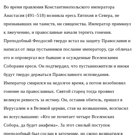
Во время правления Константинопольского императора
Анастасия (491–518) возникла ересь Евтихия и Севера, не
признававших ни таинств, ни священства. Император примкнул
к лжеучению, и православные начали терпеть гонения.
Преподобный Феодосий твердо встал на защиту Православия и
написал от лица пустынников послание императору, где обличал
его и опровергал все бывшие и осужденные Вселенскими
Соборами ереси. Он подтвердил, что пустынножители и иноки
будут твердо держаться Православного исповедания.
Император смирился на недолгое время, а потом возобновил
гонение на православных. Святой старец тогда проявил
великую ревность за истину. Он, оставив обитель, пришел в
Иерусалим и в Великой церкви, став на возвышении, возгласил
во всеуслышание: «Кто не почитает четыре Вселенских
Собора, да будет анафема». За этот смелый поступок
преподобный был сослан в заточение, но скоро возвратился