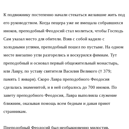
К подвижнику постепенно начали стекаться желавшие жить под
его руководством. Когда пещера уже не вмещала собравшихся
иноков, преподобный Феодосий стал молиться, чтобы Господь
Сам указал место для обители. Взяв с собой кадило с
холодными углями, преподобный пошел по пустыне. На одном
месте внезапно угли разгорелись и воскурился фимиам. Тут
преподобный и основал первый общежительный монастырь,
или Лавру, по уставу святителя Василия Великого († 379;
память 1 января). Скоро Лавра преподобного Феодосия
сделалась знаменитой, и в ней собралось до 700 иноков. По
завету преподобного Феодосия, Лавра выполняла служение
ближним, оказывая помощь всем бедным и давая приют
странникам.
Преподобный Феодосий был необыкновенно милостив.