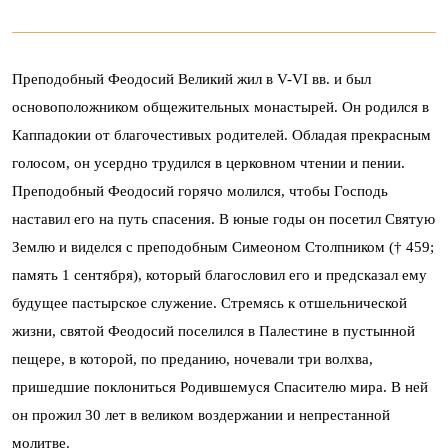
Преподобный Феодосий Великий жил в V-VI вв. и был
основоположником общежительных монастырей. Он родился в
Каппадокии от благочестивых родителей. Обладая прекрасным
голосом, он усердно трудился в церковном чтении и пении.
Преподобный Феодосий горячо молился, чтобы Господь
наставил его на путь спасения. В юные годы он посетил Святую
Землю и виделся с преподобным Симеоном Столпником († 459;
память 1 сентября), который благословил его и предсказал ему
будущее пастырское служение. Стремясь к отшельнической
жизни, святой Феодосий поселился в Палестине в пустынной
пещере, в которой, по преданию, ночевали три волхва,
пришедшие поклониться Родившемуся Спасителю мира. В ней
он прожил 30 лет в великом воздержании и непрестанной
молитве.