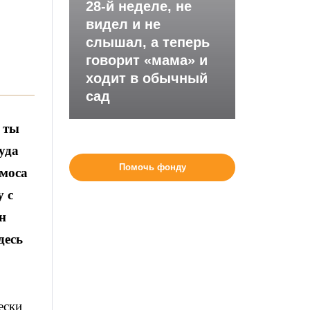
28-й неделе, не
видел и не
слышал, а теперь
говорит «мама» и
ходит в обычный
сад
 ты
уда
Помочь фонду
омоса
у с
н
десь
ески