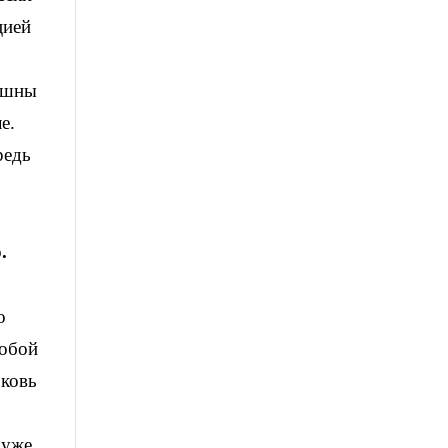
цией
лышны
е.
редь
.
о
собой
рковь
 уже