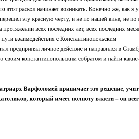
то этот раскол начинает возникать. Конечно же, как я 
перешел эту красную черту, и не по нашей вине, не по 
 протяжении всех последних лет, всех последних меся
и пути взаимодействия с Константинопольским
лл предпринял личное действие и направился в Стамб
 со своим константинопольским собратом и найти какие
патриарх Варфоломей принимает это решение, учи
 католиков, который имеет полноту власти – он все