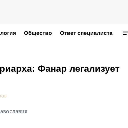
логия
Общество
Ответ специалиста
риарха: Фанар легализует
КОВ
равославия