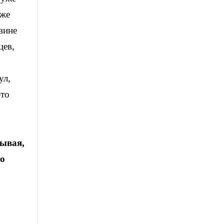
уже
вине
цев,
ул,
-то
тывая,
го