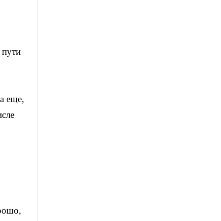
 пути
а еще,
исле
рошо,