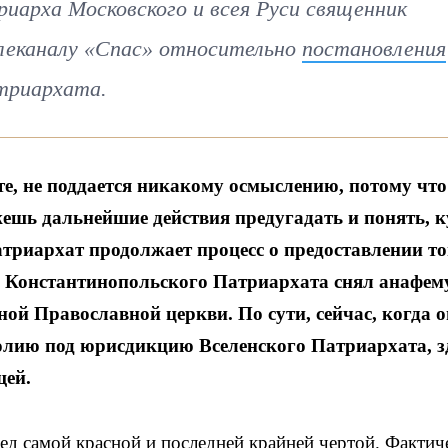
иарха Московского и всея Руси священник
елеканалу «Спас» относительно
постановления
триархата.
те, не поддается никакому осмыслению, потому что
жешь дальнейшие действия предугадать и понять, к
атриархат продолжает процесс о предоставлении т
од Константинопольского Патриархата снял анафем
ой Православной церкви. По сути, сейчас, когда о
лию под юрисдикцию Вселенского Патриархата, з
щей.
ед самой красной и последней крайней чертой. Фактич