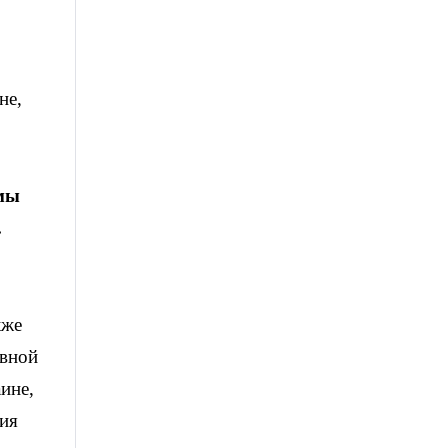
не,
 мы
.
кже
авной
ине,
вия