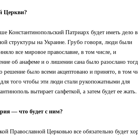
ой Церкви?
ьше Константинопольский Патриарх будет иметь дело в
ной структуры на Украине. Грубо говоря, люди были
няло все мировое православие, в том числе, и
ние об анафеме и о лишении сана было разослано тогд
о решение было всеми акцептовано и принято, в том ч
 для того чтобы эти люди стали рукопожатными для
антинополь вытирает салфеткой, а затем будет ее жать.
фрия — ч
то будет с ним?
кой Православной Церковью все обязательно будет хо