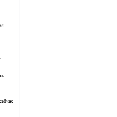
ия
.
и.
сейчас