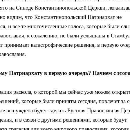
нято на Синоде
Константинопольской Церкви, легализа
но видим, что Константинопольский Патриархат не
лся, и все те многочисленные голоса, которые были с
равославия, к сожалению, не были услышаны в Стамбул
т принимает катастрофические решения, в первую оче
равославия.
му Патриархату в первую очередь? Начнем с этого
зация раскола, о которой мы сейчас уже можем открыт
 решений, которые были приняты сегодня, повлечет за 
ые вынуждена будет сделать Русская Православная Це
щения, и в связи с другими решениями, которые будут
это трагедия для всего мирового православия, которая