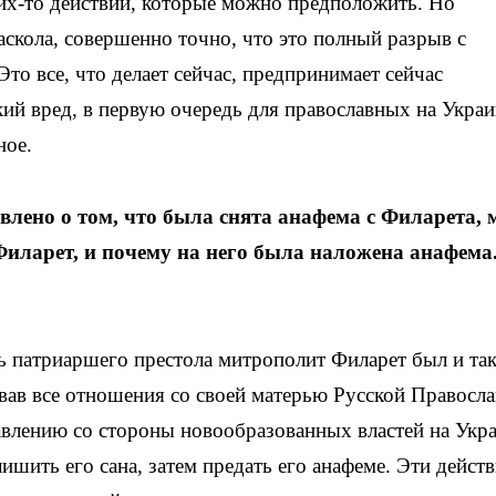
ких-то действий, которые можно предположить. Но
аскола, совершенно точно, что это полный разрыв с
Это все, что делает сейчас, предпринимает сейчас
ий вред, в первую очередь для православных на Украи
ное.
лено о том, что была снята анафема с Филарета,
Филарет, и почему на него была наложена анафема
ь патриаршего престола митрополит Филарет был и та
вав все отношения со своей матерью Русской Правосл
влению со стороны новообразованных властей на Укра
шить его сана, затем предать его анафеме. Эти дейст