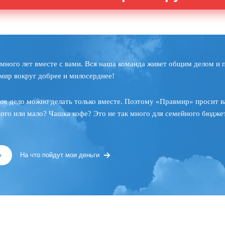
много лет вместе с вами. Вся наша команда живет общим делом и 
мир вокруг добрее и милосерднее!
ое дело можно делать только вместе. Поэтому «Правмир» просит в
ного или мало? Чашка кофе? Это не так много для семейного бюджет
»
На что пойдут мои деньги