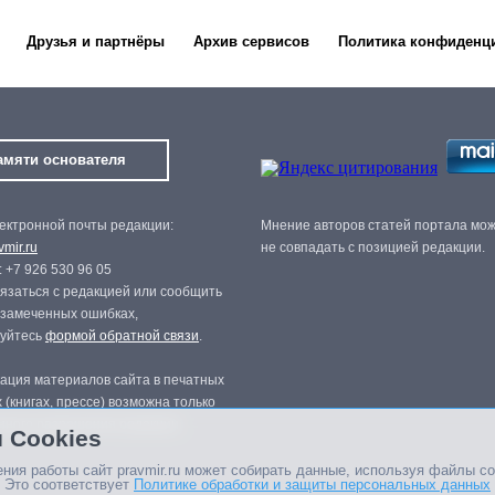
Друзья и партнёры
Архив сервисов
Политика конфиденц
амяти основателя
ектронной почты редакции:
Мнение авторов статей портала мо
mir.ru
не совпадать с позицией редакции.
 +7 926 530 96 05
язаться с редакцией или сообщить
 замеченных ошибках,
зуйтесь
формой обратной связи
.
ация материалов сайта в печатных
 (книгах, прессе) возможна только
нного разрешения редакции.
 Cookies
ния работы сайт pravmir.ru может собирать данные, используя файлы co
 Это соответствует
Политике обработки и защиты персональных данных