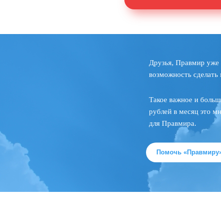
Друзья, Правмир уже 
возможность сделать 
Такое важное и больш
рублей в месяц это м
для Правмира.
Помочь «Правмиру