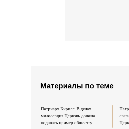
Материалы по теме
 познакомят с
Патриарх Кирилл: В делах
Патр
том-андройдом
милосердия Церковь должна
связ
подавать пример обществу
Церк