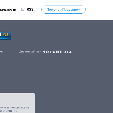
иальности
RSS
Помочь «Правмиру»
жет
Дизайн сайта -
okie и метрические
в pravmir.ru