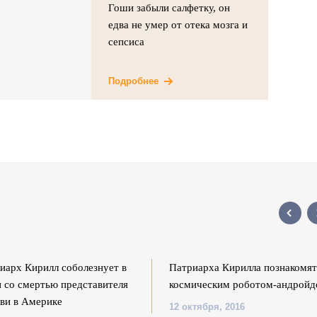
Гоши забыли салфетку, он
едва не умер от отека мозга и
сепсиса
Подробнее
иарх Кирилл соболезнует в
Патриарха Кирилла познакомят
и со смертью представителя
космическим роботом-андрой
ви в Америке
12 октября, 2016