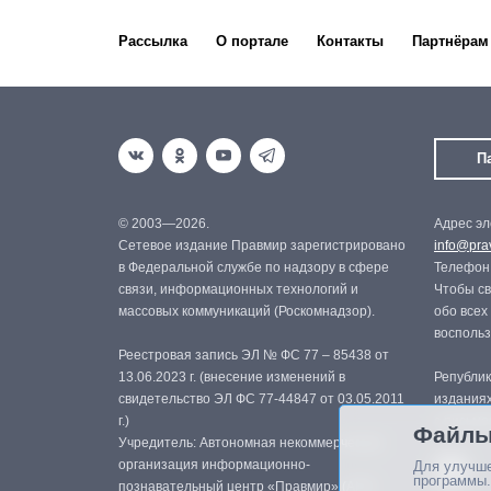
Рассылка
О портале
Контакты
Партнёрам
П
© 2003—2026.
Адрес эл
Сетевое издание Правмир зарегистрировано
info@prav
в Федеральной службе по надзору в сфере
Телефон:
связи, информационных технологий и
Чтобы св
массовых коммуникаций (Роскомнадзор).
обо всех
восполь
Реестровая запись ЭЛ № ФС 77 – 85438 от
13.06.2023 г. (внесение изменений в
Републик
свидетельство ЭЛ ФС 77-44847 от 03.05.2011
изданиях
г.)
с письме
Файлы
Учредитель: Автономная некоммерческая
организация информационно-
Для улучше
программы.
познавательный центр «Правмир» (АНО