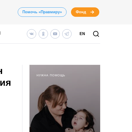
Помочь «Правмиру»
Фонд
EN
н
НУЖНА ПОМОЩЬ
вия