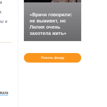
я
х
«Врачи говорили:
и в
не выживет, но
Лилия очень
захотела жить»
Помочь фонду
о
вала