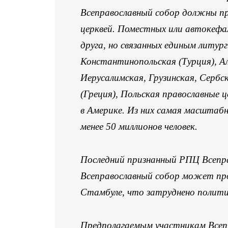
Всеправославный собор должны пр
церквей. Поместных или автокефал
друга, но связанных единым литур
Константинопольская (Турция), Ал
Иерусалимская, Грузинская, Сербс
(Греция), Польская православные 
в Америке. Из них самая масштабн
менее 50 миллионов человек.
Последний признанный РПЦ Всеправ
Всеправославный собор может пр
Стамбуле, что затруднено полит
Предполагаемым участникам Всеп