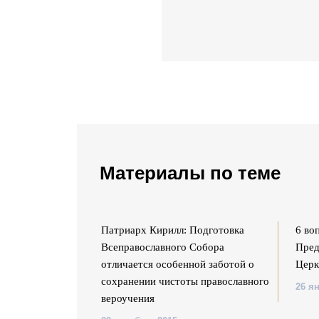
Материалы по теме
обор - 8 фактов
Патриарх Кирилл: Подготовка
6 во
Всеправославного Собора
Пред
отличается особенной заботой о
Церк
сохранении чистоты православного
26 я
вероучения