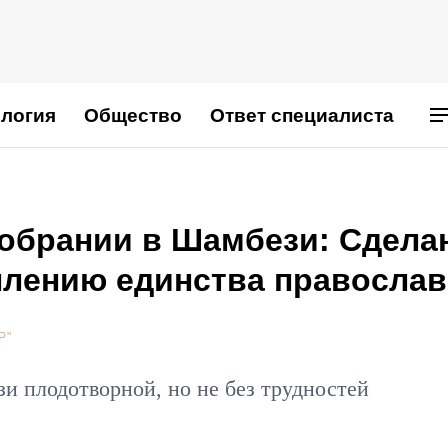
логия
Общество
Ответ специалиста
Собрании в Шамбези: Сдела
еплению единства правосла
Р"
и плодотворной, но не без трудностей