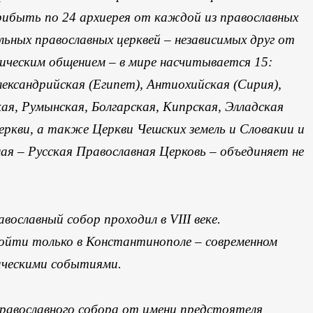
ибыть по 24 архиерея от каждой из православных
ьных православных церквей – независимых друг от
гическим общением – в мире насчитывается 15:
ександрийская (Египет), Антиохийская (Сирия),
кая, Румынская, Болгарская, Кипрская, Элладская
церкви, а также Церкви Чешских земель и Словакии и
ая – Русская Православная Церковь – объединяет не
ославный собор проходил в VIII веке.
ойти только в Константинополе – современном
ическими событиями.
равославного собора от имени предстоятеля