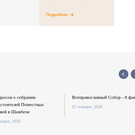
Подробнее
просов о собрании
Всеправославный Собор - 8 фа
стоятелей Поместных
27 января, 2016
вей в Шамбези
нваря, 2016