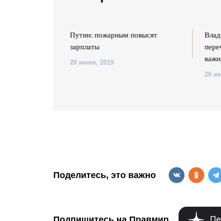
егионам
Путин: пожарным повысят
Влад
ва на жизненно
зарплаты
пере
важн
20 июня, 2019
20 и
Поделитесь, это важно
Пе
Подпишитесь на Правмир