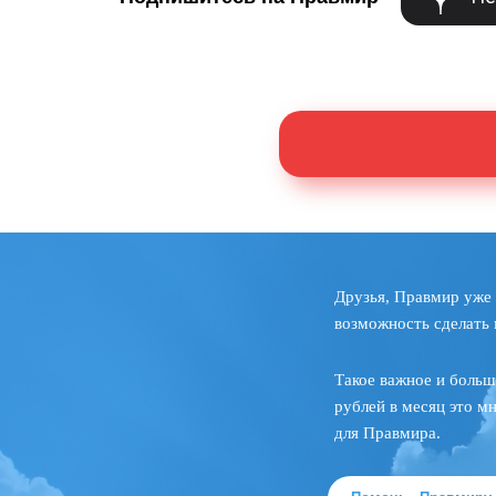
Друзья, Правмир уже 
возможность сделать 
Такое важное и больш
рублей в месяц это м
для Правмира.