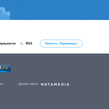
иальности
RSS
Помочь «Правмиру»
жет
Дизайн сайта -