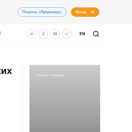
Помочь «Правмиру»
Фонд
EN
ких
НУЖНА ПОМОЩЬ