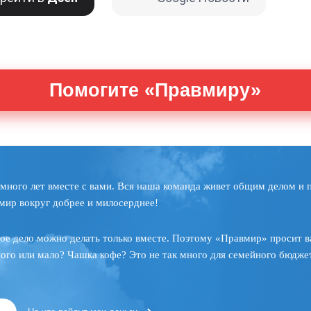
Помогите «Правмиру»
много лет вместе с вами. Вся наша команда живет общим делом и 
мир вокруг добрее и милосерднее!
ое дело можно делать только вместе. Поэтому «Правмир» просит в
ного или мало? Чашка кофе? Это не так много для семейного бюджет