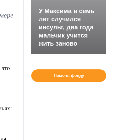
У Максима в семь
змере
лет случился
инсульт, два года
мальчик учится
жить заново
 это
Помочь фонду
мьях:
для