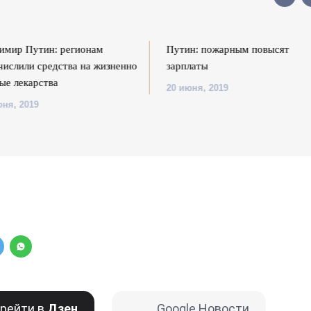
имир Путин: регионам
Путин: пожарным повысят
числили средства на жизненно
зарплаты
ые лекарства
20 июня, 2019
юня, 2019
рейти в
Дзен
Google Новости