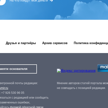
»
На что пойдут мои деньги
Друзья и партнёры
Архив сервисов
Политика конфиденц
амяти основателя
ектронной почты редакции:
Мнение авторов статей портала мо
mir.ru
не совпадать с позицией редакции.
 +7 926 530 96 05
язаться с редакцией или сообщить
 замеченных ошибках,
зуйтесь
формой обратной связи
.