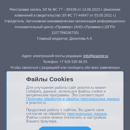
Реестровая запись ЭЛ № ФС 77 – 85438 от 13.06.2023 г. (внесение
изменений в свидетельство ЭЛ ФС 77-44847 от 03.05.2011 г.)
Учредитель: Автономная некоммерческая организация информационно-
познавательный центр «Правмир» (АНО «Правмир») (ОГРН
1107799036730)
Главный редактор: Данилова А.А.
Адрес электронной почты редакции:
info@pravmir.ru
Телефон: +7 926 530 96 05
Чтобы связаться с редакцией или сообщить обо всех замеченных
ошибках, воспользуйтесь
формой обратной связи
.
Файлы Cookies
Републикация материалов сайта в печатных изданиях (книгах, прессе)
Для улучшения работы сайт pravmir.ru может
возможна только с письменного разрешения редакции.
собирать данные, используя файлы cookie и
метрические программы. Это соответствует
Политике обработки и защиты персональных данных
в pravmir.ru
Продолжая работу с сайтом, Вы даете свое
согласие на обработку
персональных данных
.
Файлы cookie можно отключить в настройках
Мнение авторов статей портала может не совпадать с позицией
Вашего браузера.
редакции.