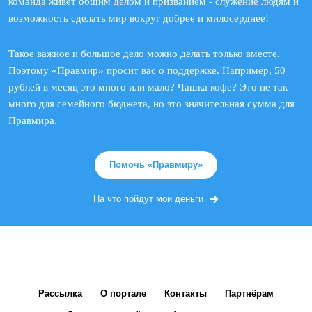
команда живет общим делом и призванием - служение людям и
возможность сделать мир вокруг добрее и милосерднее!
Такое важное и большое дело можно делать только вместе.
Поэтому «Правмир» просит вас о поддержке. Например, 50
рублей в месяц это много или мало? Чашка кофе? Это не так
много для семейного бюджета, но это значительная сумма для
Правмира.
Помочь «Правмиру»
На что пойдут мои деньги
Рассылка
О портале
Контакты
Партнёрам